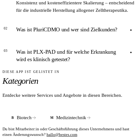
Konsistenz und kosteneffizientere Skalierung – entscheidend
für die industrielle Herstellung allogener Zelltherapeutika.
02
Was ist PluriCDMO und wer sind Zielkunden?
ANTWORT
03
Was ist PLX-PAD und für welche Erkrankung
PluriCDMO ist Pluris im Januar 2024 gegründete CDMO-
wird es klinisch getestet?
Division für Vertragsherstellung von Zelltherapeutika.
Kunden erhalten Zugang zu rund 4.300 m² GMP-
DIESE APP IST GELISTET IN
ANTWORT
Produktionsfläche und Pluris Bioreaktortechnologie. Laut
Kategorien
PLX-PAD ist eine Placenta-basierte mesenchymale
Unternehmensangaben wurde PluriCDMO im März 2024 als
Stromazelltherapie mit antiinflammatorischen und
CDMO-Partner von Remedy Cell für die Herstellung
regenerativen Eigenschaften. Im EU-Horizon-Europe-Projekt
Entdecke weitere Services und Angebote in diesen Bereichen.
zellabgeleiteter Arzneimittel ausgewählt.
PROTO (koordiniert von der Charité – Universitätsmedizin
Berlin) wird PLX-PAD für Kniearthrose (Gonarthrose) in
einer klinischen Studie evaluiert. Laut RKI (2023) betrifft
Biotech
Medizintechnik
B
M
Arthrose in Deutschland rund fünf Millionen Menschen.
Du bist Mitarbeiter:in oder Geschäftsführung dieses Unternehmens und hast
einen Änderungswunsch?
hallo@bestes.com