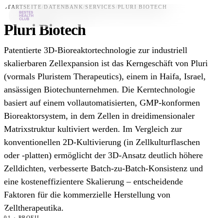
STARTSEITE
/
DATENBANK
/
SERVICES
/
PLURI BIOTECH
Pluri Biotech
Bestes-App
Patentierte 3D-Bioreaktortechnologie zur industriell
Datenbank
skalierbaren Zellexpansion ist das Kerngeschäft von Pluri
(vormals Pluristem Therapeutics), einem in Haifa, Israel,
News
ansässigen Biotechunternehmen. Die Kerntechnologie
Über uns
basiert auf einem vollautomatisierten, GMP-konformen
Für Unternehmen
Bioreaktorsystem, in dem Zellen in dreidimensionaler
Matrixstruktur kultiviert werden. Im Vergleich zur
Jetzt downloaden
konventionellen 2D-Kultivierung (in Zellkulturflaschen
oder -platten) ermöglicht der 3D-Ansatz deutlich höhere
Zelldichten, verbesserte Batch-zu-Batch-Konsistenz und
eine kosteneffizientere Skalierung – entscheidende
Faktoren für die kommerzielle Herstellung von
Zelltherapeutika.
01 · PROFIL