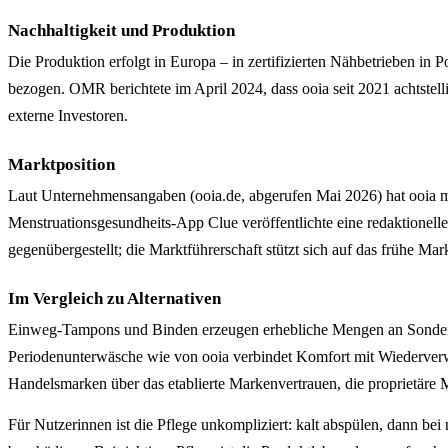
Nachhaltigkeit und Produktion
Die Produktion erfolgt in Europa – in zertifizierten Nähbetrieben in
bezogen. OMR berichtete im April 2024, dass ooia seit 2021 achtstel
externe Investoren.
Marktposition
Laut Unternehmensangaben (ooia.de, abgerufen Mai 2026) hat ooia m
Menstruationsgesundheits-App Clue veröffentlichte eine redaktionel
gegenübergestellt; die Marktführerschaft stützt sich auf das frühe M
Im Vergleich zu Alternativen
Einweg-Tampons und Binden erzeugen erhebliche Mengen an Sondermü
Periodenunterwäsche wie von ooia verbindet Komfort mit Wiederverwe
Handelsmarken über das etablierte Markenvertrauen, die proprietäre
Für Nutzerinnen ist die Pflege unkompliziert: kalt abspülen, dann 