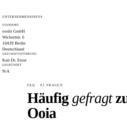
UNTERNEHMENSINFOS
STANDORT
ooshi GmbH
Wichertstr. 6
10439 Berlin
Deutschland
GESCHÄFTSFÜHRUNG
Kati Dr. Ernst
GEGRÜNDET
N/A
FAQ · 05 FRAGEN
Häufig
gefragt
z
Ooia