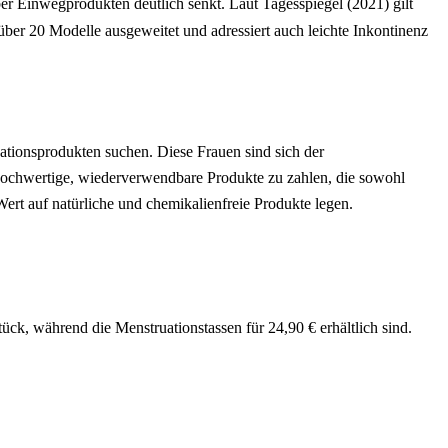
er Einwegprodukten deutlich senkt. Laut Tagesspiegel (2021) gilt
über 20 Modelle ausgeweitet und adressiert auch leichte Inkontinenz
tionsprodukten suchen. Diese Frauen sind sich der
hochwertige, wiederverwendbare Produkte zu zahlen, die sowohl
ert auf natürliche und chemikalienfreie Produkte legen.
ck, während die Menstruationstassen für 24,90 € erhältlich sind.