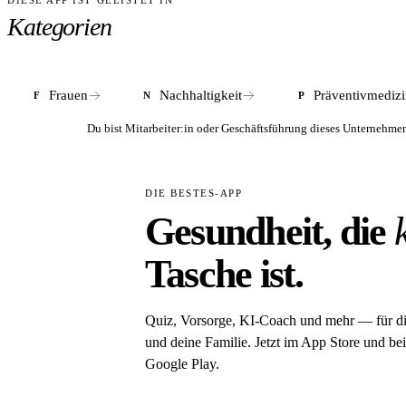
DIESE APP IST GELISTET IN
ANTWORT
Kategorien
Nein. ooia finanzierte sich über Crowdfunding u
Frauen
Nachhaltigkeit
Präventivmediz
F
N
P
Du bist Mitarbeiter:in oder Geschäftsführung dieses Unterneh
DIE BESTES-APP
Gesundheit, die
Tasche ist.
Quiz, Vorsorge, KI-Coach und mehr — für d
und deine Familie. Jetzt im App Store und bei
Google Play.