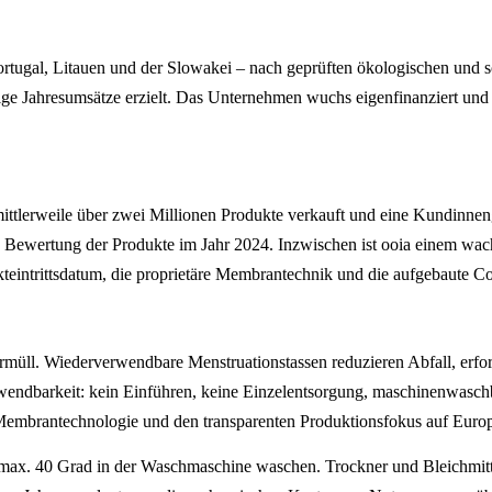
 Portugal, Litauen und der Slowakei – nach geprüften ökologischen und
lige Jahresumsätze erzielt. Das Unternehmen wuchs eigenfinanziert un
ittlerweile über zwei Millionen Produkte verkauft und eine Kundinne
le Bewertung der Produkte im Jahr 2024. Inzwischen ist ooia einem wa
arkteintrittsdatum, die proprietäre Membrantechnik und die aufgebaute
ll. Wiederverwendbare Menstruationstassen reduzieren Abfall, erfor
ndbarkeit: kein Einführen, keine Einzelentsorgung, maschinenwaschbar
 Membrantechnologie und den transparenten Produktionsfokus auf Euro
bei max. 40 Grad in der Waschmaschine waschen. Trockner und Bleichmi