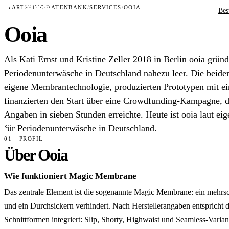
STARTSEITE
/
DATENBANK
/
SERVICES
/
OOIA
Bes
Ooia
Als Kati Ernst und Kristine Zeller 2018 in Berlin ooia grün
Periodenunterwäsche in Deutschland nahezu leer. Die beide
eigene Membrantechnologie, produzierten Prototypen mit ei
finanzierten den Start über eine Crowdfunding-Kampagne, di
Angaben in sieben Stunden erreichte. Heute ist ooia laut ei
für Periodenunterwäsche in Deutschland.
01 · PROFIL
Über Ooia
Wie funktioniert Magic Membrane
Das zentrale Element ist die sogenannte Magic Membrane: ein mehrsch
und ein Durchsickern verhindert. Nach Herstellerangaben entspricht d
Schnittformen integriert: Slip, Shorty, Highwaist und Seamless-Varia