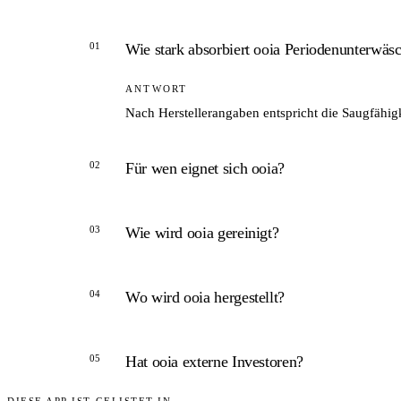
01
Wie stark absorbiert ooia Periodenunterwäs
ANTWORT
Nach Herstellerangaben entspricht die Saugfähig
02
Für wen eignet sich ooia?
ANTWORT
03
Wie wird ooia gereinigt?
Für Frauen, die eine wiederverwendbare, komfort
Modellwahl.
ANTWORT
04
Wo wird ooia hergestellt?
Kalt abspülen, dann bei max. 40 Grad in der Wa
ANTWORT
05
Hat ooia externe Investoren?
In zertifizierten Nähbetrieben in Portugal, Lita