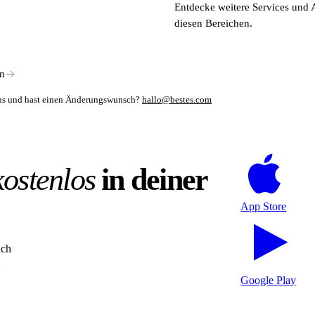
Entdecke weitere Services und 
nd wächst eigenfinanziert – die Gründerinnen lehnen externe Investoren
diesen Bereichen.
in
mens und hast einen Änderungswunsch?
hallo@bestes.com
kostenlos
in deiner
App Store
ich
Google Play