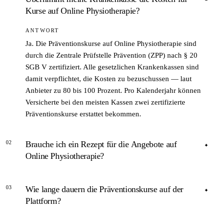
Kurse auf Online Physiotherapie?
ANTWORT
Ja. Die Präventionskurse auf Online Physiotherapie sind
durch die Zentrale Prüfstelle Prävention (ZPP) nach § 20
SGB V zertifiziert. Alle gesetzlichen Krankenkassen sind
damit verpflichtet, die Kosten zu bezuschussen — laut
Anbieter zu 80 bis 100 Prozent. Pro Kalenderjahr können
Versicherte bei den meisten Kassen zwei zertifizierte
Präventionskurse erstattet bekommen.
02
Brauche ich ein Rezept für die Angebote auf
Online Physiotherapie?
ANTWORT
03
Wie lange dauern die Präventionskurse auf der
Nein. Weder für die Präventionskurse noch für das
Plattform?
freizugängliche Übungsarchiv ist ein ärztliches Rezept
erforderlich. Die Kurse können direkt gebucht und ohne