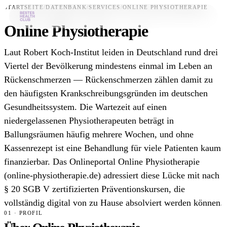
STARTSEITE
/
DATENBANK
/
SERVICES
/
ONLINE PHYSIOTHERAPIE
Online Physiotherapie
Bestes-App
Laut Robert Koch-Institut leiden in Deutschland rund drei
Datenbank
Viertel der Bevölkerung mindestens einmal im Leben an
Rückenschmerzen — Rückenschmerzen zählen damit zu
News
den häufigsten Krankschreibungsgründen im deutschen
Über uns
Gesundheitssystem. Die Wartezeit auf einen
Für Unternehmen
niedergelassenen Physiotherapeuten beträgt in
Ballungsräumen häufig mehrere Wochen, und ohne
Jetzt downloaden
Kassenrezept ist eine Behandlung für viele Patienten kaum
finanzierbar. Das Onlineportal Online Physiotherapie
(online-physiotherapie.de) adressiert diese Lücke mit nach
§ 20 SGB V zertifizierten Präventionskursen, die
vollständig digital von zu Hause absolviert werden können.
01 · PROFIL