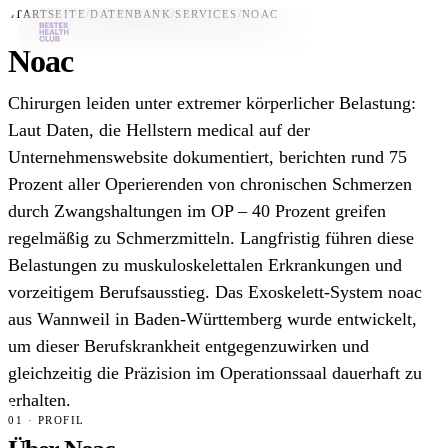
STARTSEITE
/
DATENBANK
/
SERVICES
/
NOAC
Noac
Bestes-App
Chirurgen leiden unter extremer körperlicher Belastung:
Datenbank
Laut Daten, die Hellstern medical auf der
Unternehmenswebsite dokumentiert, berichten rund 75
News
Prozent aller Operierenden von chronischen Schmerzen
Über uns
durch Zwangshaltungen im OP – 40 Prozent greifen
Für Unternehmen
regelmäßig zu Schmerzmitteln. Langfristig führen diese
Belastungen zu muskuloskelettalen Erkrankungen und
Jetzt downloaden
vorzeitigem Berufsausstieg. Das Exoskelett-System noac
aus Wannweil in Baden-Württemberg wurde entwickelt,
um dieser Berufskrankheit entgegenzuwirken und
gleichzeitig die Präzision im Operationssaal dauerhaft zu
erhalten.
01 · PROFIL