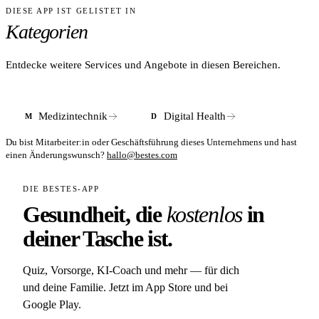
DIESE APP IST GELISTET IN
ANTWORT
lässt ihm volle Kontrolle über die Instrumente und nutzt das
Kategorien
Konkrete Preise gibt Hellstern medical nicht öffentlich an.
bestehende OP-Besteck der Klinik.
Das Unternehmen hebt hervor, dass noac gegenüber
vollständigen OP-Robotern mit einem Bruchteil der
Entdecke weitere Services und Angebote in diesen Bereichen.
Anschaffungskosten auskommt und keine Investition in
Spezialinstrumente erfordert.
Medizintechnik
Digital Health
M
D
Du bist Mitarbeiter:in oder Geschäftsführung dieses Unternehmens und hast
einen Änderungswunsch?
hallo@bestes.com
DIE BESTES-APP
Gesundheit, die
kostenlos
in
deiner Tasche ist.
Quiz, Vorsorge, KI-Coach und mehr — für dich
und deine Familie. Jetzt im App Store und bei
Google Play.