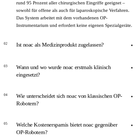
rund 95 Prozent aller chirurgischen Eingriffe geeignet –
sowohl für offene als auch für laparoskopische Verfahren.
Das System arbeitet mit dem vorhandenen OP-
Instrumentarium und erfordert keine eigenen Spezialgeräte.
02
Ist noac als Medizinprodukt zugelassen?
ANTWORT
03
Wann und wo wurde noac erstmals klinisch
Die CE-Zertifizierung als aktives Medizinprodukt war zum
eingesetzt?
Zeitpunkt der ersten klinischen Installation Ende 2023 noch
in Vorbereitung. Für aktuelle Zulassungsinformationen sollte
ANTWORT
die Unternehmenswebsite oder der Direktkontakt zu
04
Wie unterscheidet sich noac von klassischen OP-
Ende 2023 erhielt die Universitäts-Frauenklinik Tübingen
Hellstern medical genutzt werden.
Robotern?
laut Hellstern medical das erste noac-System im
Produktiveinsatz – der erste reguläre klinische Einsatz in
ANTWORT
Deutschland.
05
Welche Kostenersparnis bietet noac gegenüber
OP-Roboter wie da Vinci übernehmen die
OP-Robotern?
Instrumentenführung und erfordern spezifische proprietäre
Hardware. noac dagegen stützt den Chirurgen körperlich,