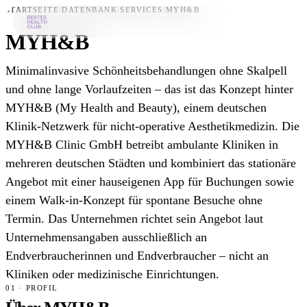
STARTSEITE
/
DATENBANK
/
SERVICES
/
MYH&B
MYH&B
Bestes-App
Minimalinvasive Schönheitsbehandlungen ohne Skalpell
Datenbank
und ohne lange Vorlaufzeiten – das ist das Konzept hinter
MYH&B (My Health and Beauty), einem deutschen
News
Klinik-Netzwerk für nicht-operative Aesthetikmedizin. Die
Über uns
MYH&B Clinic GmbH betreibt ambulante Kliniken in
Für Unternehmen
mehreren deutschen Städten und kombiniert das stationäre
Angebot mit einer hauseigenen App für Buchungen sowie
Jetzt downloaden
einem Walk-in-Konzept für spontane Besuche ohne
Termin. Das Unternehmen richtet sein Angebot laut
Unternehmensangaben ausschließlich an
Endverbraucherinnen und Endverbraucher – nicht an
Kliniken oder medizinische Einrichtungen.
01 · PROFIL