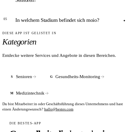
Sensoren?
häuslichen Umfeld.
ANTWORT
05
In welchem Stadium befindet sich moio?
moio folgt dem Patienten durch das gesamte Gebäude;
raumbasierte Sensoren wie nevisQ sind dagegen auf einzelne
DIESE APP IST GELISTET IN
ANTWORT
Zimmer begrenzt.
Kategorien
Laut Unternehmensangaben in der Marktentwicklungs- und
Zulassungsphase; Praxistests wurden am PPZ Nürnberg
durchgeführt.
Entdecke weitere Services und Angebote in diesen Bereichen.
Senioren
Gesundheits-Monitoring
S
G
Medizintechnik
M
Du bist Mitarbeiter:in oder Geschäftsführung dieses Unternehmens und hast
einen Änderungswunsch?
hallo@bestes.com
DIE BESTES-APP