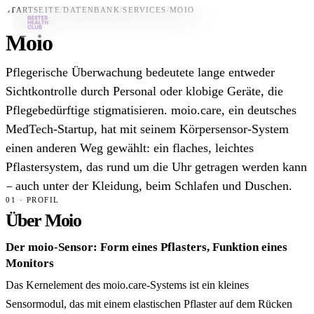
STARTSEITE
/
DATENBANK
/
SERVICES
/
MOIO
Moio
Bestes-App
Pflegerische Überwachung bedeutete lange entweder
Datenbank
Sichtkontrolle durch Personal oder klobige Geräte, die
Pflegebedürftige stigmatisieren. moio.care, ein deutsches
News
MedTech-Startup, hat mit seinem Körpersensor-System
Über uns
einen anderen Weg gewählt: ein flaches, leichtes
Für Unternehmen
Pflastersystem, das rund um die Uhr getragen werden kann
– auch unter der Kleidung, beim Schlafen und Duschen.
Jetzt downloaden
01 · PROFIL
Über Moio
Der moio-Sensor: Form eines Pflasters, Funktion eines
Monitors
Das Kernelement des moio.care-Systems ist ein kleines
Sensormodul, das mit einem elastischen Pflaster auf dem Rücken