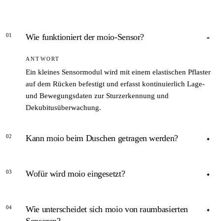
01
Wie funktioniert der moio-Sensor?
ANTWORT
Ein kleines Sensormodul wird mit einem elastischen Pflaster
auf dem Rücken befestigt und erfasst kontinuierlich Lage-
und Bewegungsdaten zur Sturzerkennung und
Dekubitusüberwachung.
02
Kann moio beim Duschen getragen werden?
ANTWORT
03
Wofür wird moio eingesetzt?
Laut Unternehmensangaben ist das Sensorpflaster so
konzipiert, dass es beim Schlafen und Duschen getragen
ANTWORT
werden kann.
04
Wie unterscheidet sich moio von raumbasierten
Für Sturzerkennung, Lagetracking, Dekubitusprophylaxe
und Standortbestimmung – sowohl stationär als auch im