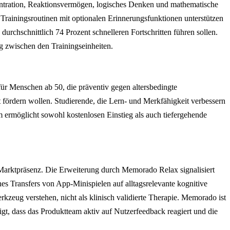
zentration, Reaktionsvermögen, logisches Denken und mathematische
 Trainingsroutinen mit optionalen Erinnerungsfunktionen unterstützen
chschnittlich 74 Prozent schnelleren Fortschritten führen sollen.
g zwischen den Trainingseinheiten.
für Menschen ab 50, die präventiv gegen altersbedingte
 fördern wollen. Studierende, die Lern- und Merkfähigkeit verbessern
m ermöglicht sowohl kostenlosen Einstieg als auch tiefergehende
r Marktpräsenz. Die Erweiterung durch Memorado Relax signalisiert
es Transfers von App-Minispielen auf alltagsrelevante kognitive
rkzeug verstehen, nicht als klinisch validierte Therapie. Memorado ist
gt, dass das Produktteam aktiv auf Nutzerfeedback reagiert und die