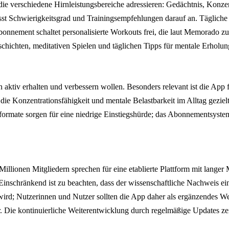
 die verschiedene Hirnleistungsbereiche adressieren: Gedächtnis, Kon
asst Schwierigkeitsgrad und Trainingsempfehlungen darauf an. Tägliche
ent schaltet personalisierte Workouts frei, die laut Memorado zu dur
ichten, meditativen Spielen und täglichen Tipps für mentale Erholun
 aktiv erhalten und verbessern wollen. Besonders relevant ist die App 
ie Konzentrationsfähigkeit und mentale Belastbarkeit im Alltag gezielt
lformate sorgen für eine niedrige Einstiegshürde; das Abonnementsyste
Millionen Mitgliedern sprechen für eine etablierte Plattform mit lange
inschränkend ist zu beachten, dass der wissenschaftliche Nachweis ein
 wird; Nutzerinnen und Nutzer sollten die App daher als ergänzendes We
. Die kontinuierliche Weiterentwicklung durch regelmäßige Updates zei