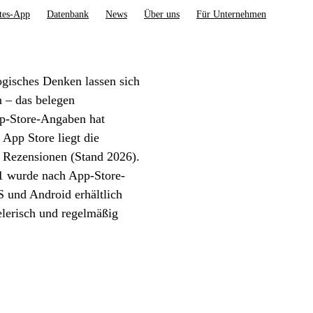
tes-App
Datenbank
News
Über uns
Für Unternehmen
ogisches Denken lassen sich
n – das belegen
pp-Store-Angaben hat
App Store liegt die
0 Rezensionen (Stand 2026).
1 wurde nach App-Store-
 und Android erhältlich
ielerisch und regelmäßig