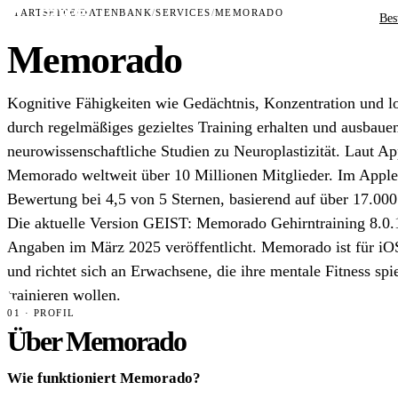
STARTSEITE
/
DATENBANK
/
SERVICES
/
MEMORADO
Bes
Memorado
Kognitive Fähigkeiten wie Gedächtnis, Konzentration und l
durch regelmäßiges gezieltes Training erhalten und ausbaue
neurowissenschaftliche Studien zu Neuroplastizität. Laut A
Memorado weltweit über 10 Millionen Mitglieder. Im Apple 
Bewertung bei 4,5 von 5 Sternen, basierend auf über 17.00
Die aktuelle Version GEIST: Memorado Gehirntraining 8.0.
Angaben im März 2025 veröffentlicht. Memorado ist für iOS
und richtet sich an Erwachsene, die ihre mentale Fitness sp
trainieren wollen.
01 · PROFIL
Über Memorado
Wie funktioniert Memorado?