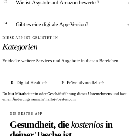
03
Wie ist Asystole auf Amazon bewertet?
Asystole wurde mit dem Comenius EduMedia Award 2023
der Gesellschaft für Pädagogik, Information und Medien
ANTWORT
ausgezeichnet.
04
Gibt es eine digitale App-Version?
Mit 4,7 von 5 Sternen bei über 115 Bewertungen auf
Amazon.de (Stand April 2026).
DIESE APP IST GELISTET IN
ANTWORT
Kategorien
Nein, Asystole ist ausschließlich als physisches Kartenspiel
erhältlich. Luujuu bietet keine digitale Variante an.
Entdecke weitere Services und Angebote in diesen Bereichen.
Digital Health
Präventivmedizin
D
P
Du bist Mitarbeiter:in oder Geschäftsführung dieses Unternehmens und hast
einen Änderungswunsch?
hallo@bestes.com
DIE BESTES-APP
Gesundheit, die
kostenlos
in
deiner Tasche ist.