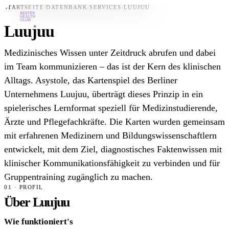
STARTSEITE
/
DATENBANK
/
SERVICES
/
LUUJUU
Luujuu
Bestes-App
Medizinisches Wissen unter Zeitdruck abrufen und dabei
Datenbank
im Team kommunizieren – das ist der Kern des klinischen
Alltags. Asystole, das Kartenspiel des Berliner
News
Unternehmens Luujuu, überträgt dieses Prinzip in ein
Über uns
spielerisches Lernformat speziell für Medizinstudierende,
Für Unternehmen
Ärzte und Pflegefachkräfte. Die Karten wurden gemeinsam
mit erfahrenen Medizinern und Bildungswissenschaftlern
Jetzt downloaden
entwickelt, mit dem Ziel, diagnostisches Faktenwissen mit
klinischer Kommunikationsfähigkeit zu verbinden und für
Gruppentraining zugänglich zu machen.
01 · PROFIL
Über Luujuu
Wie funktioniert's