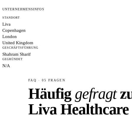
UNTERNEHMENSINFOS
STANDORT
Liva
Copenhagen
London
United Kingdom
GESCHÄFTSFÜHRUNG
Shahram Sharif
GEGRÜNDET
N/A
FAQ · 05 FRAGEN
Häufig
gefragt
z
Liva Healthcare