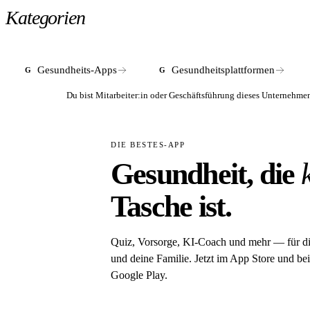
Kategorien
In Deutschland ist Liva Healthcare primär über 
internationale Website registrieren.
Gesundheits-Apps
Gesundheitsplattformen
G
G
Du bist Mitarbeiter:in oder Geschäftsführung dieses Unterneh
DIE BESTES-APP
Gesundheit, die
Tasche ist.
Quiz, Vorsorge, KI-Coach und mehr — für d
und deine Familie. Jetzt im App Store und bei
Google Play.