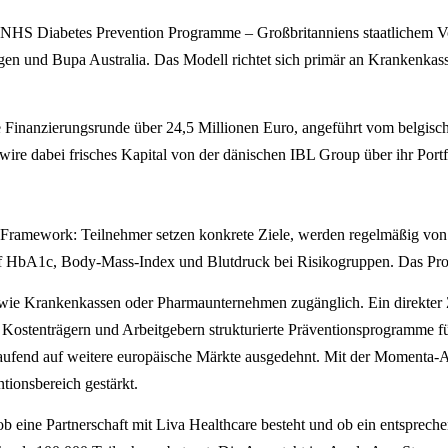
You: NHS Diabetes Prevention Programme – Großbritanniens staatlich
n und Bupa Australia. Das Modell richtet sich primär an Krankenkas
 Finanzierungsrunde über 24,5 Millionen Euro, angeführt vom belgischen
re dabei frisches Kapital von der dänischen IBL Group über ihr Por
-Framework: Teilnehmer setzen konkrete Ziele, werden regelmäßig von
f HbA1c, Body-Mass-Index und Blutdruck bei Risikogruppen. Das Prog
er wie Krankenkassen oder Pharmaunternehmen zugänglich. Ein direkter 
Kostenträgern und Arbeitgebern strukturierte Präventionsprogramme für
aufend auf weitere europäische Märkte ausgedehnt. Mit der Momenta
tionsbereich gestärkt.
 ob eine Partnerschaft mit Liva Healthcare besteht und ob ein entspre