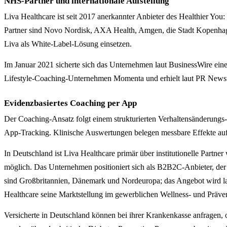
NHS-Partner und internationale Aufstellung
Liva Healthcare ist seit 2017 anerkannter Anbieter des Healthier 
Partner sind Novo Nordisk, AXA Health, Amgen, die Stadt Kopenhage
Liva als White-Label-Lösung einsetzen.
Im Januar 2021 sicherte sich das Unternehmen laut BusinessWire eine
Lifestyle-Coaching-Unternehmen Momenta und erhielt laut PR Newswi
Evidenzbasiertes Coaching per App
Der Coaching-Ansatz folgt einem strukturierten Verhaltensänderungs
App-Tracking. Klinische Auswertungen belegen messbare Effekte au
In Deutschland ist Liva Healthcare primär über institutionelle Partn
möglich. Das Unternehmen positioniert sich als B2B2C-Anbieter, der 
sind Großbritannien, Dänemark und Nordeuropa; das Angebot wird l
Healthcare seine Marktstellung im gewerblichen Wellness- und Präven
Versicherte in Deutschland können bei ihrer Krankenkasse anfragen,