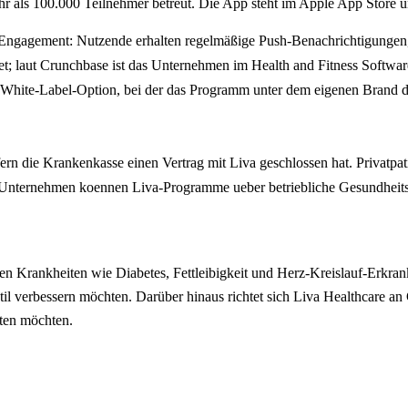
hr als 100.000 Teilnehmer betreut. Die App steht im Apple App Store
 Engagement: Nutzende erhalten regelmäßige Push-Benachrichtigungen, 
 laut Crunchbase ist das Unternehmen im Health and Fitness Software
ine White-Label-Option, bei der das Programm unter dem eigenen Brand d
fern die Krankenkasse einen Vertrag mit Liva geschlossen hat. Privatp
 Unternehmen koennen Liva-Programme ueber betriebliche Gesundheitsfo
n Krankheiten wie Diabetes, Fettleibigkeit und Herz-Kreislauf-Erkrank
 verbessern möchten. Darüber hinaus richtet sich Liva Healthcare an G
ten möchten.