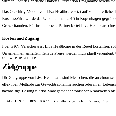
wurden über das britische Diabetes Prevention Programme bereits me
Das Coaching-Modell von Liva Healthcare setzt auf kontinuierliches
BusinessWire wurde das Unternehmen 2015 in Kopenhagen gegründet;
Großbritannien. Für institutionelle Partner bietet Liva Healthcare e
Kosten und Zugang
Fuer GKV-Versicherte ist Liva Healthcare in der Regel kostenfrei, so
Unternehmen anfragen; genaue Preise werden individuell vereinbart.
02 · WER PROFITIERT
Zielgruppe
Die Zielgruppe von Liva Healthcare sind Menschen, die an chronische
effektiven Methode zur Gewichtsabnahme suchen oder ihren Lebensstil
nachhaltige Lösung für das Management chronischer Krankheiten bie
Gesundheitstagebuch
Vorsorge-App
AUCH IN DER BESTES APP