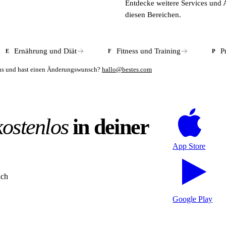
Entdecke weitere Services und 
institutionelle Partner wie Krankenkassen oder Pharmaunternehmen zugä
diesen Bereichen.
Ernährung und Diät
Fitness und Training
P
E
F
P
mens und hast einen Änderungswunsch?
hallo@bestes.com
kostenlos
in deiner
App Store
ich
Google Play