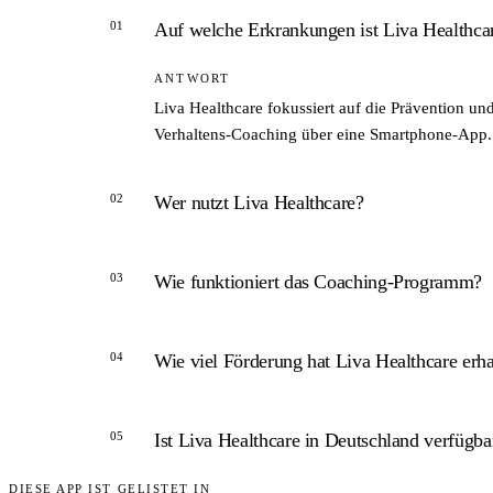
01
Auf welche Erkrankungen ist Liva Healthcare
ANTWORT
Liva Healthcare fokussiert auf die Prävention u
Verhaltens-Coaching über eine Smartphone-App.
02
Wer nutzt Liva Healthcare?
ANTWORT
03
Wie funktioniert das Coaching-Programm?
Liva wird hauptsächlich von Krankenkassen, Ph
die Stadt Kopenhagen.
ANTWORT
04
Wie viel Förderung hat Liva Healthcare erha
Teilnehmer erhalten über die Liva-App einen per
Programme dauern typischerweise zwölf Wochen
ANTWORT
05
Ist Liva Healthcare in Deutschland verfügba
Im Januar 2021 sicherte sich Liva eine Runde üb
Rahmen der Momenta-Akquisition.
DIESE APP IST GELISTET IN
ANTWORT