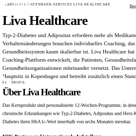
STARTSEITE
/
DATENBANK
/
SERVICES
/
LIVA HEALTHCARE
Bes
Liva Healthcare
Typ-2-Diabetes und Adipositas erfordern mehr als Medikame
Verhaltensänderungen brauchen individuelles Coaching, das
Gesundheitssystem kaum skalierbar ist. Liva Healthcare hat d
Coaching-Plattform entwickelt, die Patienten, Gesundheitsf
Gesundheitsorganisationen miteinander vernetzt. Das Unter
Hauptsitz in Kopenhagen und betreibt zusätzlich einen Stan
01 · PROFIL
Über Liva Healthcare
Das Kernprodukt sind personalisierte 12-Wochen-Programme, in denen
chronische Erkrankungen wie Typ-2-Diabetes, Adipositas und Herz-K
Diabetes ihren HbA1c-Wert innerhalb von sechs Monaten messbar.