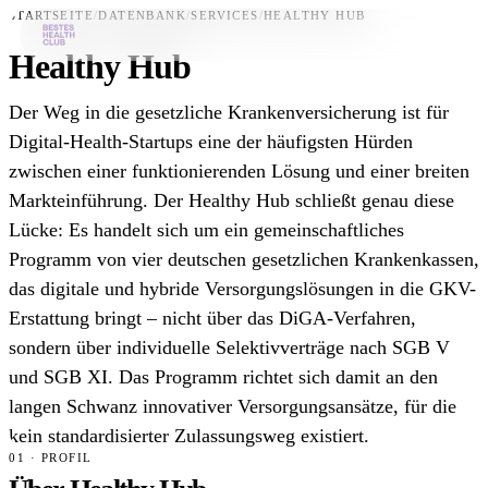
STARTSEITE
/
DATENBANK
/
SERVICES
/
HEALTHY HUB
Healthy Hub
Bestes-App
Der Weg in die gesetzliche Krankenversicherung ist für
Datenbank
Digital-Health-Startups eine der häufigsten Hürden
zwischen einer funktionierenden Lösung und einer breiten
News
Markteinführung. Der Healthy Hub schließt genau diese
Über uns
Lücke: Es handelt sich um ein gemeinschaftliches
Für Unternehmen
Programm von vier deutschen gesetzlichen Krankenkassen,
das digitale und hybride Versorgungslösungen in die GKV-
Jetzt downloaden
Erstattung bringt – nicht über das DiGA-Verfahren,
sondern über individuelle Selektivverträge nach SGB V
und SGB XI. Das Programm richtet sich damit an den
langen Schwanz innovativer Versorgungsansätze, für die
kein standardisierter Zulassungsweg existiert.
01 · PROFIL