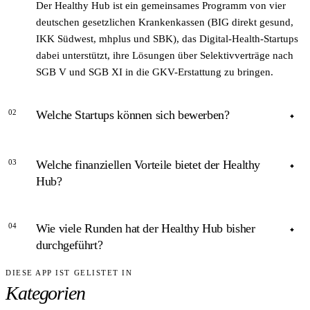
Der Healthy Hub ist ein gemeinsames Programm von vier
deutschen gesetzlichen Krankenkassen (BIG direkt gesund,
IKK Südwest, mhplus und SBK), das Digital-Health-Startups
dabei unterstützt, ihre Lösungen über Selektivverträge nach
SGB V und SGB XI in die GKV-Erstattung zu bringen.
02
Welche Startups können sich bewerben?
ANTWORT
03
Welche finanziellen Vorteile bietet der Healthy
Bewerben können sich Startups und Unternehmen mit
Hub?
marktfähigen digitalen oder hybriden Versorgungslösungen.
Explizit ausgeschlossen sind DiGAs und Lösungen der
ANTWORT
Primärprävention, da für diese standardisierte Verfahren
04
Wie viele Runden hat der Healthy Hub bisher
Der Healthy Hub bietet keine Kapitalbeteiligung, aber eine
existieren. Die Lösung muss in ein
durchgeführt?
faire Vergütung für die Versorgungslösung im Rahmen des
Gesamtversorgungskonzept eingebettet sein.
Selektivvertrags. Bei positiver Pilotevaluation sind
DIESE APP IST GELISTET IN
ANTWORT
Anschlussverträge mit allen vier Kassen sowie Skalierung
Kategorien
Bis Ende 2025 hat der Healthy Hub sechs
über den Kooperationspartner GWQ ServicePlus AG
Wettbewerbsrunden abgeschlossen. In jeder Runde werden