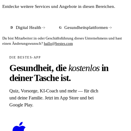
möglich.
laut Programm bis zu 15 Startups zum Pitch eingeladen und
Entdecke weitere Services und Angebote in diesen Bereichen.
mehrere Gewinner ausgewählt. Der siebte Wettbewerb ist für
2026 in Vorbereitung.
Digital Health
Gesundheitsplattformen
D
G
Du bist Mitarbeiter:in oder Geschäftsführung dieses Unternehmens und hast
einen Änderungswunsch?
hallo@bestes.com
DIE BESTES-APP
Gesundheit, die
kostenlos
in
deiner Tasche ist.
Quiz, Vorsorge, KI-Coach und mehr — für dich
und deine Familie. Jetzt im App Store und bei
Google Play.