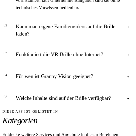
vorinstalliert; laut Unternehmensangaben sind sie ohne
technisches Vorwissen bedienbar.
02
Kann man eigene Familienvideos auf die Brille
laden?
ANTWORT
03
Funktioniert die VR-Brille ohne Internet?
Ja. Angehörige können 360°-Videos und -Fotos erstellen, die
Granny Vision auf die Brille der Bewohner überträgt – z.B.
ANTWORT
Familienfeiern oder Urlaubsmomente.
04
Für wen ist Granny Vision geeignet?
Ja. Alle Inhalte sind laut Herstellerangaben lokal auf dem
Gerät gespeichert; eine Internetverbindung ist nicht
ANTWORT
erforderlich.
05
Welche Inhalte sind auf der Brille verfügbar?
Für Senioren in Pflegeeinrichtungen und im häuslichen
Umfeld – besonders für stark mobilitätseingeschränkte oder
DIESE APP IST GELISTET IN
ANTWORT
bettlägerige Personen.
Kategorien
Virtuelle Spaziergänge in der Natur, Städtereisen, Konzerte
und Opern sowie individuell eingespielte Familien-360°-
Videos, laut provita-deutschland.de.
Entdecke weitere Services und Angebote in diesen Bereichen.