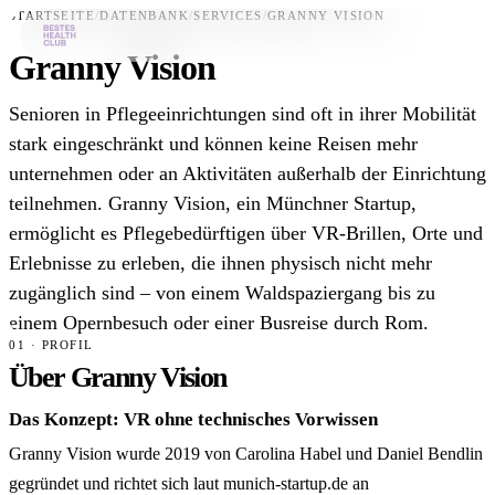
STARTSEITE
/
DATENBANK
/
SERVICES
/
GRANNY VISION
Granny Vision
Bestes-App
Senioren in Pflegeeinrichtungen sind oft in ihrer Mobilität
Datenbank
stark eingeschränkt und können keine Reisen mehr
unternehmen oder an Aktivitäten außerhalb der Einrichtung
News
teilnehmen. Granny Vision, ein Münchner Startup,
Über uns
ermöglicht es Pflegebedürftigen über VR-Brillen, Orte und
Für Unternehmen
Erlebnisse zu erleben, die ihnen physisch nicht mehr
zugänglich sind – von einem Waldspaziergang bis zu
Jetzt downloaden
einem Opernbesuch oder einer Busreise durch Rom.
01 · PROFIL
Über Granny Vision
Das Konzept: VR ohne technisches Vorwissen
Granny Vision wurde 2019 von Carolina Habel und Daniel Bendlin
gegründet und richtet sich laut munich-startup.de an