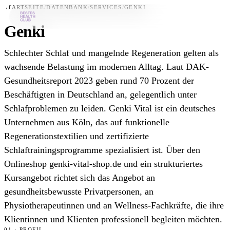
STARTSEITE
/
DATENBANK
/
SERVICES
/
GENKI
Genki
Bestes-App
Schlechter Schlaf und mangelnde Regeneration gelten als
Datenbank
wachsende Belastung im modernen Alltag. Laut DAK-
Gesundheitsreport 2023 geben rund 70 Prozent der
News
Beschäftigten in Deutschland an, gelegentlich unter
Über uns
Schlafproblemen zu leiden. Genki Vital ist ein deutsches
Für Unternehmen
Unternehmen aus Köln, das auf funktionelle
Regenerationstextilien und zertifizierte
Jetzt downloaden
Schlaftrainingsprogramme spezialisiert ist. Über den
Onlineshop genki-vital-shop.de und ein strukturiertes
Kursangebot richtet sich das Angebot an
gesundheitsbewusste Privatpersonen, an
Physiotherapeutinnen und an Wellness-Fachkräfte, die ihre
Klientinnen und Klienten professionell begleiten möchten.
01 · PROFIL