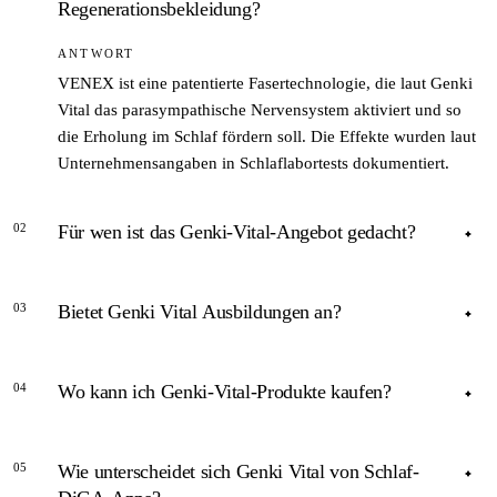
Regenerationsbekleidung?
ANTWORT
VENEX ist eine patentierte Fasertechnologie, die laut Genki
Vital das parasympathische Nervensystem aktiviert und so
die Erholung im Schlaf fördern soll. Die Effekte wurden laut
Unternehmensangaben in Schlaflabortests dokumentiert.
02
Für wen ist das Genki-Vital-Angebot gedacht?
ANTWORT
03
Bietet Genki Vital Ausbildungen an?
Für Privatpersonen, die ihren Schlaf verbessern möchten,
sowie für Physiotherapeutinnen, Coaches und Wellness-
ANTWORT
Fachkräfte, die das Konzept in ihrer Praxis einsetzen wollen.
04
Wo kann ich Genki-Vital-Produkte kaufen?
Ja. In strukturierten Kursen werden Interessierte zu
zertifizierten Genki-Regenerations- und Schlaftrainerinnen
ANTWORT
ausgebildet. Diese können das Konzept danach in ihrer
05
Wie unterscheidet sich Genki Vital von Schlaf-
eigenen Praxis nutzen.
Primär über den eigenen Onlineshop genki-vital-shop.de