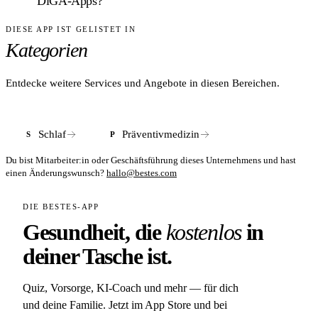
DiGA-Apps?
sowie über Partnertherapeuten. Eine breite stationäre Präsenz
in Apotheken oder Fachmärkten besteht bislang nicht.
DIESE APP IST GELISTET IN
ANTWORT
Kategorien
DiGA-Apps wie Somnio haben eine BfArM-Zulassung und
sind über Kassenrezept erstattbar. Genki Vital ist ein
physisches Produkt ohne Medizinprodukt-Status – kein
Entdecke weitere Services und Angebote in diesen Bereichen.
klinischer Wirksamkeitsnachweis durch eine Behörde, aber
auch kein Verschreibungserfordernis.
Schlaf
Präventivmedizin
S
P
Du bist Mitarbeiter:in oder Geschäftsführung dieses Unternehmens und hast
einen Änderungswunsch?
hallo@bestes.com
DIE BESTES-APP
Gesundheit, die
kostenlos
in
deiner Tasche ist.
Quiz, Vorsorge, KI-Coach und mehr — für dich
und deine Familie. Jetzt im App Store und bei