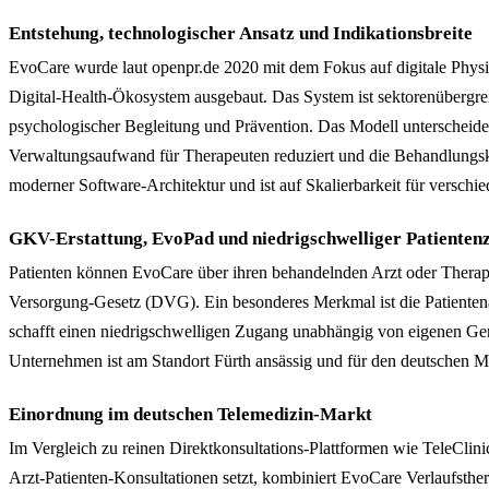
Entstehung, technologischer Ansatz und Indikationsbreite
EvoCare wurde laut openpr.de 2020 mit dem Fokus auf digitale Physio
Digital-Health-Ökosystem ausgebaut. Das System ist sektorenübergrei
psychologischer Begleitung und Prävention. Das Modell unterscheid
Verwaltungsaufwand für Therapeuten reduziert und die Behandlungsko
moderner Software-Architektur und ist auf Skalierbarkeit für verschi
GKV-Erstattung, EvoPad und niedrigschwelliger Patienten
Patienten können EvoCare über ihren behandelnden Arzt oder Therapeu
Versorgung-Gesetz (DVG). Ein besonderes Merkmal ist die Patientenau
schafft einen niedrigschwelligen Zugang unabhängig von eigenen Gerä
Unternehmen ist am Standort Fürth ansässig und für den deutschen M
Einordnung im deutschen Telemedizin-Markt
Im Vergleich zu reinen Direktkonsultations-Plattformen wie TeleClini
Arzt-Patienten-Konsultationen setzt, kombiniert EvoCare Verlaufsther