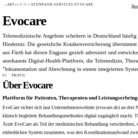
STARTSEITE
/
DATENBANK
/
SERVICES
/
EVOCARE
Bes
Evocare
Telemedizinische Angebote scheitern in Deutschland häufig
Hindernis: Die gesetzliche Krankenversicherung übernimmt
aus Fürth hat diesen Engpass gezielt adressiert und entwicke
anerkannte Digital-Health-Plattform, die Telemedizin, Thera
Dokumentation und Abrechnung in einem integrierten Syst
01 · PROFIL
Über Evocare
Plattform für Patienten, Therapeuten und Leistungserbring
EvoCare richtet sich laut Unternehmenswebsite (evocare.de) an drei Nu
klinisch begleitete Behandlungsmethoden digital zugänglich macht.
Ärzte EvoCare als Teil der medizinischen Behandlung verschreiben,
einheitlichen System zusammen, was den Koordinationsaufwand zwisc