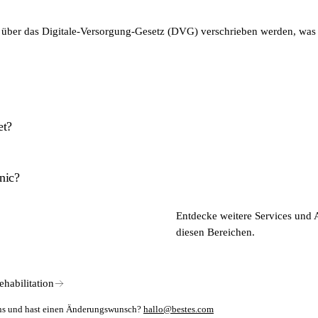
 über das Digitale-Versorgung-Gesetz (DVG) verschrieben werden, wa
et?
rinstalliertes Tablet – kostenfrei zur Verfügung.
nic?
kationsübergreifend einsetzbar, mit Schwerpunkt auf Rehabilitation, T
Entdecke weitere Services und 
entation und Abrechnung in einem System mit DVG-Erstattungsfähigkeit. 
diesen Bereichen.
ehabilitation
mens und hast einen Änderungswunsch?
hallo@bestes.com