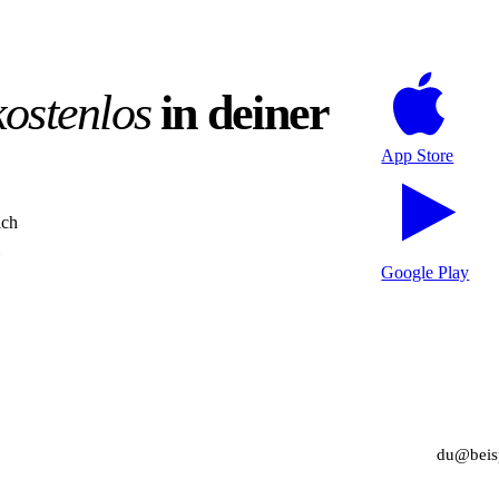
kostenlos
in deiner
App Store
ich
Google Play