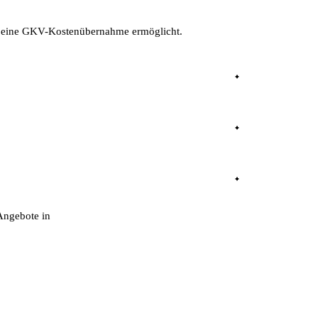
s eine GKV-Kostenübernahme ermöglicht.
herapie und Nachsorge.
Angebote in
TeleClinic fokussiert auf direkte Arzt-Patienten-