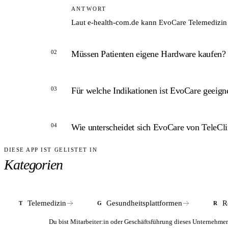
ANTWORT
Laut e-health-com.de kann EvoCare Telemedizin
02
Müssen Patienten eigene Hardware kaufen?
ANTWORT
03
Für welche Indikationen ist EvoCare geeign
Nein. EvoCare stellt Patienten ein EvoPad – ein vo
ANTWORT
04
Wie unterscheidet sich EvoCare von TeleCli
Die Plattform ist nach Unternehmensangaben indi
DIESE APP IST GELISTET IN
ANTWORT
Kategorien
EvoCare integriert Telemedizin, Therapie, Dokum
Konsultationen.
Telemedizin
Gesundheitsplattformen
R
T
G
R
Du bist Mitarbeiter:in oder Geschäftsführung dieses Unterneh