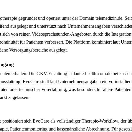
therapie gegründet und operiert unter der Domain telemedizin.de. Seit
fend ausgelegt und unterstützt nach Unternehmensangaben verschiedene
et sich von reinen Videosprechstunden-Angeboten durch die Integrat
ntinuität für Patienten verbessert. Die Plattform kombiniert laut Un
edene Versorgungsbereiche ausgelegt.
zugang
ten erhalten. Die GKV-Erstattung ist laut e-health-com.de bei kassenä
sstattung: EvoCare stellt laut Unternehmensangaben ein vorinstalliert
ten oder technischer Vorerfahrung, was besonders für ältere Patienten
arkt zugelassen.
c positioniert sich EvoCare als vollständiger Therapie-Workflow, der ü
apie, Patientenmonitoring und kassenärztliche Abrechnung. Für gesetzl