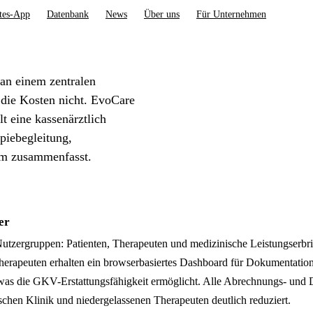
tes-App
Datenbank
News
Über uns
Für Unternehmen
 an einem zentralen
 die Kosten nicht. EvoCare
lt eine kassenärztlich
piebegleitung,
em zusammenfasst.
er
tzergruppen: Patienten, Therapeuten und medizinische Leistungserbringe
 Therapeuten erhalten ein browserbasiertes Dashboard für Dokumentat
 was die GKV-Erstattungsfähigkeit ermöglicht. Alle Abrechnungs- und
hen Klinik und niedergelassenen Therapeuten deutlich reduziert.