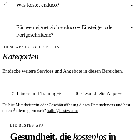
04
Was kostet enduco?
Laut App-Store-Beschreibung unterstützt enduco neun
Factor-Abfrage passt den Plan fortlaufend an den aktuellen
Integrationen: Strava, Garmin, Polar, Suunto, Wahoo, Coros,
Erholungszustand an.
ANTWORT
Fitbit, TrainingPeaks und Zwift. Geplante Workouts lassen
05
Für wen eignet sich enduco – Einsteiger oder
sich auf Laufuhren und Radcomputer exportieren;
enduco wird als Abo-Mitgliedschaft angeboten; aktuelle
Fortgeschrittene?
absolvierte Trainings werden automatisch importiert.
Preise sind direkt in der App oder auf enduco.app einsehbar.
Eine Erstattung durch gesetzliche Krankenkassen ist nicht
DIESE APP IST GELISTET IN
ANTWORT
vorgesehen.
Kategorien
enduco richtet sich an Hobbyathleten und ambitionierte
Freizeitsportler gleichermaßen. Einsteiger profitieren von
strukturierten Basisplänen ab dem ersten 5K; erfahrene
Entdecke weitere Services und Angebote in diesen Bereichen.
Athleten nutzen die Triathlon-Periodisierung, Wattzahl-
Steuerung und die neun Geräte-Integrationen für ein präzises
Saisonmanagement.
Fitness und Training
Gesundheits-Apps
F
G
Du bist Mitarbeiter:in oder Geschäftsführung dieses Unternehmens und hast
einen Änderungswunsch?
hallo@bestes.com
DIE BESTES-APP
Gesundheit, die
kostenlos
in