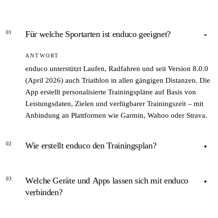
01
Für welche Sportarten ist enduco geeignet?
ANTWORT
enduco unterstützt Laufen, Radfahren und seit Version 8.0.0
(April 2026) auch Triathlon in allen gängigen Distanzen. Die
App erstellt personalisierte Trainingspläne auf Basis von
Leistungsdaten, Zielen und verfügbarer Trainingszeit – mit
Anbindung an Plattformen wie Garmin, Wahoo oder Strava.
02
Wie erstellt enduco den Trainingsplan?
ANTWORT
03
Welche Geräte und Apps lassen sich mit enduco
enduco analysiert beim Onboarding Trainingsziele,
verbinden?
verfügbare Wochenstunden und historische Leistungsdaten.
Die KI berechnet daraus einen periodisierten Saisonplan mit
ANTWORT
Intensitäts- und Umfangsvorgaben. Eine tägliche Feeling-