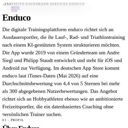
STARTSEITE
/
DATENBANK
/
SERVICES
/
ENDUCO
Enduco
Bestes-App
Die digitale Trainingsplattform enduco richtet sich an
Datenbank
Ausdauersportler, die ihr Lauf-, Rad- und Triathlontraining
nach einem KI-gestützten System strukturieren möchten.
News
Die App wurde 2019 von einem Gründerteam um Andre
Über uns
Siegl und Philipp Staudt entwickelt und steht für iOS und
Für Unternehmen
Android zur Verfügung. Im deutschen App Store kommt
enduco laut iTunes-Daten (Mai 2026) auf eine
Jetzt downloaden
Durchschnittsbewertung von 4,4 von 5 Sternen bei mehr
als 300 abgegebenen Nutzerbewertungen. Das Angebot
richtet sich an Hobbyathleten ebenso wie an ambitionierte
Freizeitsportler, die ein datenbasiertes Coaching ohne
persönlichen Trainer suchen.
01 · PROFIL