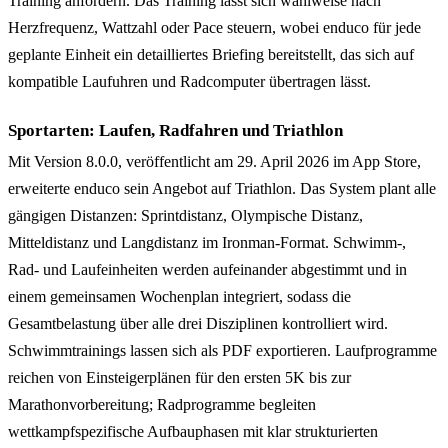
Training anfordern. Das Training lässt sich wahlweise nach
Herzfrequenz, Wattzahl oder Pace steuern, wobei enduco für jede
geplante Einheit ein detailliertes Briefing bereitstellt, das sich auf
kompatible Laufuhren und Radcomputer übertragen lässt.
Sportarten: Laufen, Radfahren und Triathlon
Mit Version 8.0.0, veröffentlicht am 29. April 2026 im App Store,
erweiterte enduco sein Angebot auf Triathlon. Das System plant alle
gängigen Distanzen: Sprintdistanz, Olympische Distanz,
Mitteldistanz und Langdistanz im Ironman-Format. Schwimm-,
Rad- und Laufeinheiten werden aufeinander abgestimmt und in
einem gemeinsamen Wochenplan integriert, sodass die
Gesamtbelastung über alle drei Disziplinen kontrolliert wird.
Schwimmtrainings lassen sich als PDF exportieren. Laufprogramme
reichen von Einsteigerplänen für den ersten 5K bis zur
Marathonvorbereitung; Radprogramme begleiten
wettkampfspezifische Aufbauphasen mit klar strukturierten