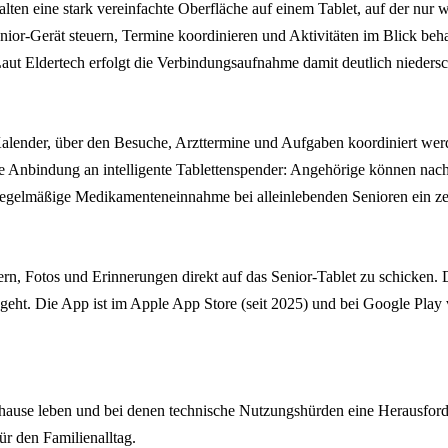
lten eine stark vereinfachte Oberfläche auf einem Tablet, auf der nur 
enior-Gerät steuern, Termine koordinieren und Aktivitäten im Blick be
t Eldertech erfolgt die Verbindungsaufnahme damit deutlich niedersch
Kalender, über den Besuche, Arzttermine und Aufgaben koordiniert werd
die Anbindung an intelligente Tablettenspender: Angehörige können nac
regelmäßige Medikamenteneinnahme bei alleinlebenden Senioren ein zen
dern, Fotos und Erinnerungen direkt auf das Senior-Tablet zu schicken.
eht. Die App ist im Apple App Store (seit 2025) und bei Google Play ve
 zuhause leben und bei denen technische Nutzungshürden eine Herausfo
r den Familienalltag.