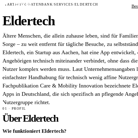
STARTSEITE
/
DATENBANK
/
SERVICES
/
ELDERTECH
Bes
Eldertech
Ältere Menschen, die allein zuhause leben, sind für Familien 
Sorge – zu weit entfernt für tägliche Besuche, zu selbststän
Eldertech, ein Startup aus Aachen, hat eine App entwickelt, 
Angehörigen technisch miteinander verbindet, ohne dass die
Nutzer komplex werden muss. Laut Unternehmensangaben li
einfachster Handhabung für technisch wenig affine Nutzerg
Fachpublikation Care & Mobility Innovation bezeichnete Elde
Apps in Deutschland, die sich spezifisch an pflegende Ange
Nutzergruppe richtet.
01 · PROFIL
Über Eldertech
Wie funktioniert Eldertech?