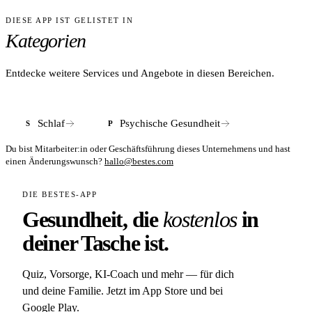
personalisierten Schlafplan von einer Schlafpsychologin. Das
DIESE APP IST GELISTET IN
ANTWORT
Programm umfasst wochentliche KVT-I-Techniken, taglichen
Kategorien
Chat-Kontakt, Live-Meditationseinheiten und Schlafdaten-
Eaze richtet sich an Erwachsene mit Ein- oder
Auswertungen. Alles digital via iOS-App oder Browser.
Durchschlafproblemen, die eine nicht-medikamentose
Methode suchen. KVT-I ist die leitliniengerechte
Entdecke weitere Services und Angebote in diesen Bereichen.
Erstlinientherapie bei chronischer Insomnie. Bei
Begleiterkrankungen sollte erganzen eine arztliche
Abklarung erfolgen.
Schlaf
Psychische Gesundheit
S
P
Du bist Mitarbeiter:in oder Geschäftsführung dieses Unternehmens und hast
einen Änderungswunsch?
hallo@bestes.com
DIE BESTES-APP
Gesundheit, die
kostenlos
in
deiner Tasche ist.
Quiz, Vorsorge, KI-Coach und mehr — für dich
und deine Familie. Jetzt im App Store und bei
Google Play.