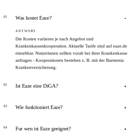
01
Was kostet Eaze?
ANTWORT
Die Kosten variieren je nach Angebot und
Krankenkassenkooperation. Aktuelle Tarife sind auf eaze.de
einsehbar. Nutzerinnen sollten vorab bei ihrer Krankenkasse
anfragen - Kooperationen bestehen z. B. mit der Barmenia
Krankenversicherung.
02
Ist Eaze eine DiGA?
ANTWORT
03
Wie funktioniert Eaze?
Eaze ist kein vom BfArM als DiGA zugelassenes Produkt
(Stand April 2026) und daher nicht automatisch GKV-
ANTWORT
erstattungsfahig. Das Programm kooperiert mit einzelnen
04
Fur wen ist Eaze geeignet?
Krankenkassen fur Teilerstattungen.
Nach einem Fragebogen erhalten Nutzerinnen einen