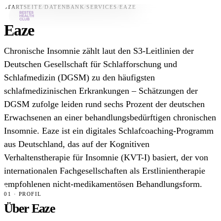
STARTSEITE
/
DATENBANK
/
SERVICES
/
EAZE
Eaze
Bestes-App
Chronische Insomnie zählt laut den S3-Leitlinien der
Datenbank
Deutschen Gesellschaft für Schlafforschung und
Schlafmedizin (DGSM) zu den häufigsten
News
schlafmedizinischen Erkrankungen – Schätzungen der
Über uns
DGSM zufolge leiden rund sechs Prozent der deutschen
Für Unternehmen
Erwachsenen an einer behandlungsbedürftigen chronischen
Insomnie. Eaze ist ein digitales Schlafcoaching-Programm
Jetzt downloaden
aus Deutschland, das auf der Kognitiven
Verhaltenstherapie für Insomnie (KVT-I) basiert, der von
internationalen Fachgesellschaften als Erstlinientherapie
empfohlenen nicht-medikamentösen Behandlungsform.
01 · PROFIL
Über Eaze