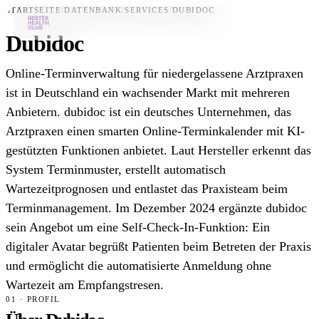
STARTSEITE
/
DATENBANK
/
SERVICES
/
DUBIDOC
Dubidoc
Bestes-App
Online-Terminverwaltung für niedergelassene Arztpraxen
Datenbank
ist in Deutschland ein wachsender Markt mit mehreren
Anbietern. dubidoc ist ein deutsches Unternehmen, das
News
Arztpraxen einen smarten Online-Terminkalender mit KI-
Über uns
gestützten Funktionen anbietet. Laut Hersteller erkennt das
Für Unternehmen
System Terminmuster, erstellt automatisch
Wartezeitprognosen und entlastet das Praxisteam beim
Jetzt downloaden
Terminmanagement. Im Dezember 2024 ergänzte dubidoc
sein Angebot um eine Self-Check-In-Funktion: Ein
digitaler Avatar begrüßt Patienten beim Betreten der Praxis
und ermöglicht die automatisierte Anmeldung ohne
Wartezeit am Empfangstresen.
01 · PROFIL