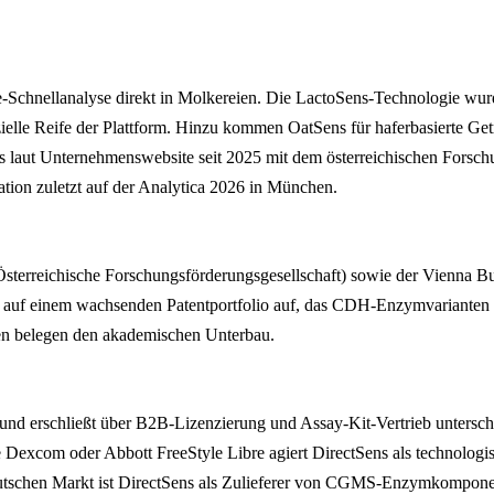
se-Schnellanalyse direkt in Molkereien. Die LactoSens-Technologie w
ielle Reife der Plattform. Hinzu kommen OatSens für haferbasierte G
ns laut Unternehmenswebsite seit 2025 mit dem österreichischen For
ation zuletzt auf der Analytica 2026 in München.
sterreichische Forschungsförderungsgesellschaft) sowie der Vienna B
auf einem wachsenden Patentportfolio auf, das CDH-Enzymvarianten für L
n belegen den akademischen Unterbau.
 und erschließt über B2B-Lizenzierung und Assay-Kit-Vertrieb untersc
Dexcom oder Abbott FreeStyle Libre agiert DirectSens als technologisc
eutschen Markt ist DirectSens als Zulieferer von CGMS-Enzymkomponent