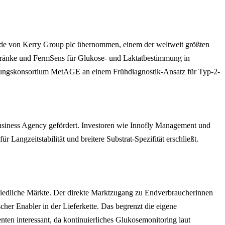
urde von Kerry Group plc übernommen, einem der weltweit größten
etränke und FermSens für Glukose- und Laktatbestimmung in
schungskonsortium MetAGE an einem Frühdiagnostik-Ansatz für Typ-2-
usiness Agency gefördert. Investoren wie Innofly Management und
angzeitstabilität und breitere Substrat-Spezifität erschließt.
hiedliche Märkte. Der direkte Marktzugang zu Endverbraucherinnen
her Enabler in der Lieferkette. Das begrenzt die eigene
en interessant, da kontinuierliches Glukosemonitoring laut