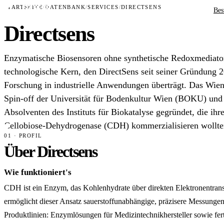
STARTSEITE
/
DATENBANK
/
SERVICES
/
DIRECTSENS
Bes
Directsens
Enzymatische Biosensoren ohne synthetische Redoxmediatore
technologische Kern, den DirectSens seit seiner Gründung 2
Forschung in industrielle Anwendungen überträgt. Das Wien
Spin-off der Universität für Bodenkultur Wien (BOKU) und
Absolventen des Instituts für Biokatalyse gegründet, die ihr
Cellobiose-Dehydrogenase (CDH) kommerzialisieren wollte
01 · PROFIL
Über Directsens
Wie funktioniert's
CDH ist ein Enzym, das Kohlenhydrate über direkten Elektronentrans
ermöglicht dieser Ansatz sauerstoffunabhängige, präzisere Messungen
Produktlinien: Enzymlösungen für Medizintechnikhersteller sowie fert