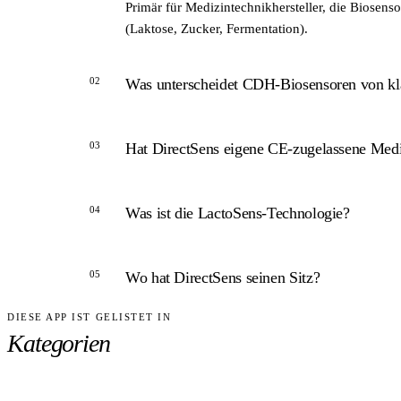
Primär für Medizintechnikhersteller, die Biosen
(Laktose, Zucker, Fermentation).
02
Was unterscheidet CDH-Biosensoren von k
ANTWORT
03
Hat DirectSens eigene CE-zugelassene Med
CDH-basierte Sensoren arbeiten via direktem Ele
Sauerstoffkonzentrationen, was unter bestimmte
ANTWORT
04
Was ist die LactoSens-Technologie?
DirectSens agiert hauptsächlich als Technologie
nicht.
ANTWORT
05
Wo hat DirectSens seinen Sitz?
LactoSens ist ein Biosensor-Assay-Kit zur schn
im Einsatz.
DIESE APP IST GELISTET IN
ANTWORT
Kategorien
DirectSens GmbH hat seinen Sitz in Wien, Österrei