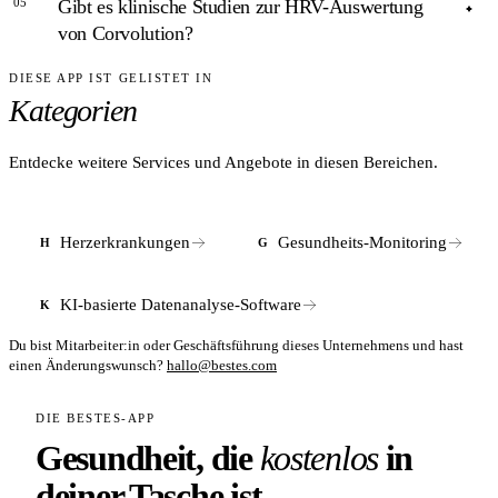
05
Gibt es klinische Studien zur HRV-Auswertung
Medizintechnikunternehmen als OEM-Entwicklungsleistung
Das Unternehmen hat seinen Sitz in Ettlingen, Baden-
von Corvolution?
an.
Württemberg, und ist beim Amtsgericht Mannheim unter
HRB 720366 eingetragen.
DIESE APP IST GELISTET IN
ANTWORT
Kategorien
Öffentlich zugängliche klinische Studien zu Corvolution-
Produkten sind Stand 2026 nicht bekannt. Das Unternehmen
hält USPTO-Patente zur Methodik der HRV-Messung
Entdecke weitere Services und Angebote in diesen Bereichen.
(8.666.482, 9.265.430), was auf technische
Validierungsarbeit hindeutet.
Herzerkrankungen
Gesundheits-Monitoring
H
G
KI-basierte Datenanalyse-Software
K
Du bist Mitarbeiter:in oder Geschäftsführung dieses Unternehmens und hast
einen Änderungswunsch?
hallo@bestes.com
DIE BESTES-APP
Gesundheit, die
kostenlos
in
deiner Tasche ist.