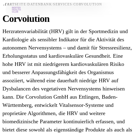
STARTSEITE
/
DATENBANK
/
SERVICES
/
CORVOLUTION
Corvolution
Bestes-App
Herzratenvariabilität (HRV) gilt in der Sportmedizin und
Datenbank
Kardiologie als sensibler Indikator für die Aktivität des
autonomen Nervensystems – und damit für Stressresilienz,
News
Erholungsstatus und kardiovaskuläre Gesundheit. Eine
Über uns
hohe HRV ist mit niedrigerem kardiovaskulären Risiko
Für Unternehmen
und besserer Anpassungsfähigkeit des Organismus
assoziiert, während eine dauerhaft niedrige HRV auf
Jetzt downloaden
Dysbalancen des vegetativen Nervensystems hinweisen
kann. Die Corvolution GmbH aus Ettlingen, Baden-
Württemberg, entwickelt Vitalsensor-Systeme und
proprietäre Algorithmen, die HRV und weitere
biomedizinische Parameter kontinuierlich erfassen, und
bietet diese sowohl als eigenständige Produkte als auch als