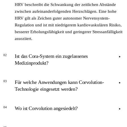
HRV beschreibt die Schwankung der zeitlichen Abstände
zwischen aufeinanderfolgenden Herzschlägen. Eine hohe
HRV gilt als Zeichen guter autonomer Nervensystem-
Regulation und ist mit niedrigerem kardiovaskulären Risiko,
besserer Erholungsfähigkeit und geringerer Stressanfälligkeit
assoziiert.
02
Ist das Cora-System ein zugelassenes
Medizinprodukt?
ANTWORT
03
Für welche Anwendungen kann Corvolution-
Öffentliche Angaben zu einer MDR-Klasse-I- oder Klasse-
Technologie eingesetzt werden?
IIa-Zulassung für das Cora-System sind nicht veröffentlicht.
Für eine verbindliche Auskunft zur regulatorischen
ANTWORT
Klassifizierung empfiehlt sich die direkte Anfrage beim
04
Wo ist Corvolution angesiedelt?
Die Plattform adressiert Herz-Checkups, Schlafdiagnostik
Unternehmen.
und Balanceanalyse. Neben dem direkten Produktvertrieb
ANTWORT
bietet Corvolution Sensorik und Algorithmen für andere