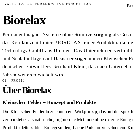
STARTSEITE
/
DATENBANK
/
SERVICES
/
BIORELAX
Bes
Biorelax
Permanentmagnet-Systeme ohne Stromversorgung als Gesund
das Kernkonzept hinter BIORELAX, einer Produktmarke de
Technology GmbH aus Bremen. Das Unternehmen vertreibt E
und Schlafauflagen auf Basis der sogenannten Kleinschen Fe
deutschen Entwicklers Bernhard Klein, das nach Unternehm
Jahren weiterentwickelt wird.
01 · PROFIL
Über Biorelax
Kleinschen Felder – Konzept und Produkte
Die Kleinschen Felder bezeichnen ein Wirkprinzip, das auf der spe
vermarktet es als natürliche, organische Methode ohne externe Energ
Produktpalette zählen Einlegesohlen, flache Pads für verschiedene Kö