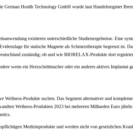
 Die German Health Technology GmbH wurde laut Handelsregister Breme
sanwendung existieren unterschiedliche Studienergebnisse. Eine syste
 Evidenzlage für statische Magnete als Schmerztherapie begrenzt ist. D
tschland zuständig; ob und wie BIORELAX-Produkte dort registriert si
ondere wenn ein Herzschrittmacher oder ein anderes aktives Implantat g
ve Wellness-Produkte suchen. Das Segment alternativer und komplemen
wandten Wellness-Produkten 2023 bei mehreren Milliarden Euro jährlic
etics.
flichtigen Medizinprodukte und werden nicht von gesetzlichen Kranke