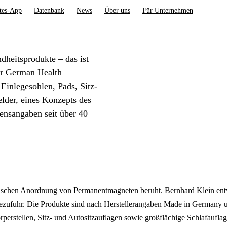
tes-App
Datenbank
News
Über uns
Für Unternehmen
heitsprodukte – das ist
r German Health
inlegesohlen, Pads, Sitz-
lder, eines Konzepts des
ensangaben seit über 40
zifischen Anordnung von Permanentmagneten beruht. Bernhard Klein e
iezufuhr. Die Produkte sind nach Herstellerangaben Made in Germany u
rperstellen, Sitz- und Autositzauflagen sowie großflächige Schlafauflag