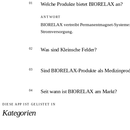
01
Welche Produkte bietet BIORELAX an?
ANTWORT
BIORELAX vertreibt Permanentmagnet-Systeme: Ein
Stromversorgung.
02
Was sind Kleinsche Felder?
ANTWORT
03
Sind BIORELAX-Produkte als Medizinprodu
Die Kleinschen Felder bezeichnen ein Konzept d
Studien zur Wirksamkeit sind nach aktuellem Sta
ANTWORT
04
Seit wann ist BIORELAX am Markt?
BIORELAX klassifiziert seine Produkte als Mediz
Beratung.
DIESE APP IST GELISTET IN
ANTWORT
Kategorien
Die German Health Technology GmbH wurde laut H
über 40 Jahren.