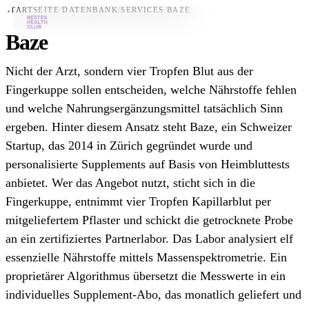
STARTSEITE
/
DATENBANK
/
SERVICES
/
BAZE
Baze
Bestes-App
Nicht der Arzt, sondern vier Tropfen Blut aus der
Datenbank
Fingerkuppe sollen entscheiden, welche Nährstoffe fehlen
und welche Nahrungsergänzungsmittel tatsächlich Sinn
News
ergeben. Hinter diesem Ansatz steht Baze, ein Schweizer
Über uns
Startup, das 2014 in Zürich gegründet wurde und
Für Unternehmen
personalisierte Supplements auf Basis von Heimbluttests
anbietet. Wer das Angebot nutzt, sticht sich in die
Jetzt downloaden
Fingerkuppe, entnimmt vier Tropfen Kapillarblut per
mitgeliefertem Pflaster und schickt die getrocknete Probe
an ein zertifiziertes Partnerlabor. Das Labor analysiert elf
essenzielle Nährstoffe mittels Massenspektrometrie. Ein
proprietärer Algorithmus übersetzt die Messwerte in ein
individuelles Supplement-Abo, das monatlich geliefert und