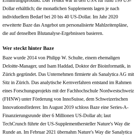
Ernährungsprodukt. Das Testkit war in den USA für rund 199 US-
Dollar erhältlich; die monatlichen Supplements lagen je nach
individuellem Bedarf bei 20 bis 40 US-Dollar. Im Jahr 2020
erweiterte Baze das Angebot um personalisierte Mahlzeitenpläne,
die auf denselben Blutanalyse-Ergebnissen basieren.
Wer steckt hinter Baze
Baze wurde 2014 von Philipp W. Schulte, einem ehemaligen
Deloitte-Manager, und Isam Haddad, Doktor der Bioinformatik, in
Zürich gegründet. Das Unternehmen firmierte als Sanalytica AG mit
Sitz in Zürich. Das analytische Kernverfahren entstand im Rahmen
eines Forschungsprojekts mit der Fachhochschule Nordwestschweiz
(FHNW) unter Förderung von InnoSuisse, dem Schweizerischen
Innovationsförderer. Im August 2019 schloss Baze eine Series-A-
Finanzierungsrunde über 6 Millionen US-Dollar ab; laut
TechCrunch führte der US-Supplementhersteller Nature's Way die
Runde an. Im Februar 2021 übernahm Nature's Way die Sanalytica