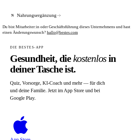
nicht weiter vorangetrieben. Die Verfügbarkeit für Nutzer in
Deutschland kann über die internationale Baze-Website
geprüft werden.
Nahrungsergänzung
N
Du bist Mitarbeiter:in oder Geschäftsführung dieses Unternehmens und hast
einen Änderungswunsch?
hallo@bestes.com
DIE BESTES-APP
Gesundheit, die
kostenlos
in
deiner Tasche ist.
Quiz, Vorsorge, KI-Coach und mehr — für dich
und deine Familie. Jetzt im App Store und bei
Google Play.
App Store