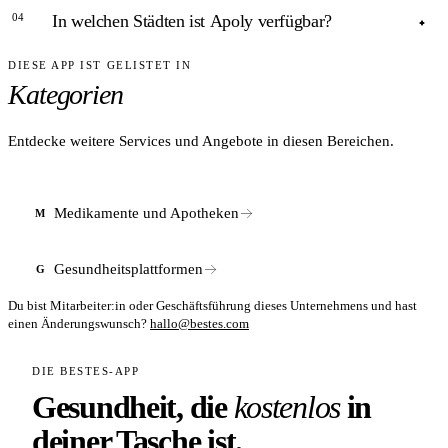
Lieferzeiten können je nach Apotheke und Standort
04
In welchen Städten ist Apoly verfügbar?
Für verschreibungspflichtige Arzneimittel ist immer ein
variieren.
gültiges Rezept erforderlich. Ob und wie Apoly E-Rezepte
DIESE APP IST GELISTET IN
ANTWORT
unterstützt, hängt von den jeweiligen Partnerap otheken ab.
Kategorien
Aktuelle Informationen sind direkt auf apoly.de erhältlich.
Apoly startete in Leipzig und plant laut Business Insider eine
bundesweite Expansion. Da das Netzwerk an Partnerap
otheken wächst, empfiehlt sich ein aktueller Check auf
Entdecke weitere Services und Angebote in diesen Bereichen.
apoly.de für Verfügbarkeit am eigenen Wohnort.
Medikamente und Apotheken
M
Gesundheitsplattformen
G
Du bist Mitarbeiter:in oder Geschäftsführung dieses Unternehmens und hast
einen Änderungswunsch?
hallo@bestes.com
DIE BESTES-APP
Gesundheit, die
kostenlos
in
deiner Tasche ist.