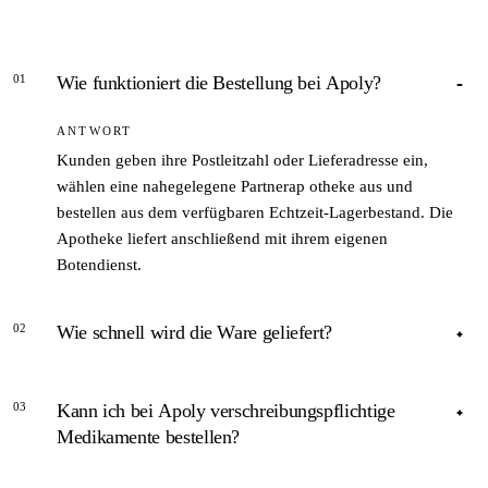
01
Wie funktioniert die Bestellung bei Apoly?
ANTWORT
Kunden geben ihre Postleitzahl oder Lieferadresse ein,
wählen eine nahegelegene Partnerap otheke aus und
bestellen aus dem verfügbaren Echtzeit-Lagerbestand. Die
Apotheke liefert anschließend mit ihrem eigenen
Botendienst.
02
Wie schnell wird die Ware geliefert?
ANTWORT
03
Kann ich bei Apoly verschreibungspflichtige
Laut Apoly.de sollen Bestellungen noch am gleichen Abend
Medikamente bestellen?
geliefert werden — vorausgesetzt, die Bestellung erfolgt
innerhalb der angegebenen Zeitfenster. Tatsächliche
ANTWORT