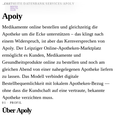
STARTSEITE
/
DATENBANK
/
SERVICES
/
APOLY
Apoly
Bestes-App
Medikamente online bestellen und gleichzeitig die
Datenbank
Apotheke um die Ecke unterstützen – das klingt nach
einem Widerspruch, ist aber das Kernversprechen von
News
Apoly. Der Leipziger Online-Apotheken-Marktplatz
Über uns
ermöglicht es Kunden, Medikamente und
Für Unternehmen
Gesundheitsprodukte online zu bestellen und noch am
gleichen Abend von einer nahegelegenen Apotheke liefern
Jetzt downloaden
zu lassen. Das Modell verbindet digitale
Bestellbequemlichkeit mit lokalem Apotheken-Bezug —
ohne dass die Kundschaft auf eine vertraute, bekannte
Apotheke verzichten muss.
01 · PROFIL
Über Apoly