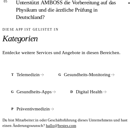
05
Unterstützt AMBOSS die Vorbereitung auf das
Ja, AMBOSS ist als App für iOS und Android sowie im
Physikum und die ärztliche Prüfung in
Browser verfügbar. Für die mobile Nutzung ist nach dem
Deutschland?
Download ein Konto und ein gültiges Abonnement
notwendig.
DIESE APP IST GELISTET IN
ANTWORT
Kategorien
Die Qbank von AMBOSS enthält Fragenkataloge, die auf die
deutschen Staatsexamina (Physikum / M2 / M3) ausgerichtet
sind. Ergänzend dazu werden Inhalte für die USMLE-
Entdecke weitere Services und Angebote in diesen Bereichen.
Vorbereitung in den USA angeboten.
Telemedizin
Gesundheits-Monitoring
T
G
Gesundheits-Apps
Digital Health
G
D
Präventivmedizin
P
Du bist Mitarbeiter:in oder Geschäftsführung dieses Unternehmens und hast
einen Änderungswunsch?
hallo@bestes.com