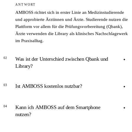
ANTWORT
AMBOSS richtet sich in erster Linie an Medizinstudierende
und approbierte Ärztinnen und Ärzte. Studierende nutzen die
Plattform vor allem für die Prüfungsvorbereitung (Qbank),
Ärzte verwenden die Library als klinisches Nachschlagewerk
im Praxisalltag.
02
Was ist der Unterschied zwischen Qbank und
Library?
ANTWORT
03
Ist AMBOSS kostenlos nutzbar?
Die Qbank ist eine Fragenbank für die Prüfungsvorbereitung
– strukturiert nach Fachgebieten und Prüfungsformaten. Die
ANTWORT
Library ist ein klinisches Nachschlagewerk für den Alltag:
04
Kann ich AMBOSS auf dem Smartphone
Diagnosen, Therapiepfade, Laborbefunde und
AMBOSS bietet zeitlich begrenzte kostenlose Testzugänge.
nutzen?
Medikamentendosierungen.
Danach ist ein kostenpflichtiges Abonnement erforderlich.
Die Preise variieren je nach Nutzergruppe (Studium,
ANTWORT
Facharzt, Institution) und Region.