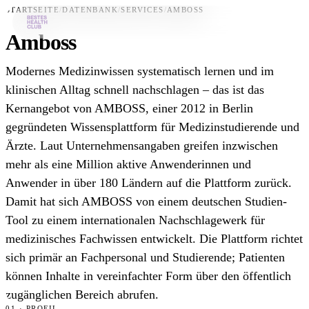
STARTSEITE
/
DATENBANK
/
SERVICES
/
AMBOSS
Amboss
Bestes-App
Modernes Medizinwissen systematisch lernen und im
Datenbank
klinischen Alltag schnell nachschlagen – das ist das
Kernangebot von AMBOSS, einer 2012 in Berlin
News
gegründeten Wissensplattform für Medizinstudierende und
Über uns
Ärzte. Laut Unternehmensangaben greifen inzwischen
Für Unternehmen
mehr als eine Million aktive Anwenderinnen und
Anwender in über 180 Ländern auf die Plattform zurück.
Jetzt downloaden
Damit hat sich AMBOSS von einem deutschen Studien-
Tool zu einem internationalen Nachschlagewerk für
medizinisches Fachwissen entwickelt. Die Plattform richtet
sich primär an Fachpersonal und Studierende; Patienten
können Inhalte in vereinfachter Form über den öffentlich
zugänglichen Bereich abrufen.
01 · PROFIL