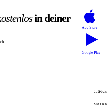
kostenlos
in deiner
App Store
ich
Google Play
Kein Spam 