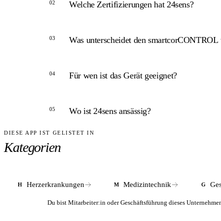
02
Welche Zertifizierungen hat 24sens?
ANTWORT
03
Was unterscheidet den smartcorCONTROL v
24sens GmbH ist seit 2021 nach DIN EN ISO 13485
ANTWORT
04
Für wen ist das Gerät geeignet?
Holter-Rekorder erfordern professionelle Anlag
anlegen können, und überträgt Daten digital für 
ANTWORT
05
Wo ist 24sens ansässig?
Für Erwachsene mit Herzrhythmusstörungen oder
einsetzen.
DIESE APP IST GELISTET IN
ANTWORT
Kategorien
24sens GmbH hat seinen Produktionsstandort in L
Herzerkrankungen
Medizintechnik
Ges
H
M
G
Du bist Mitarbeiter:in oder Geschäftsführung dieses Unterneh