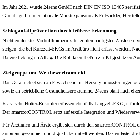
Im Jahr 2021 wurde 24sens GmbH nach DIN EN ISO 13485 zertifiziert 
Grundlage für internationale Marktexpansion als Entwickler, Herstell
Schlaganfallprävention durch frühere Erkennung
Nicht entdecktes Vorhofflimmern zählt zu den häufigsten Auslöser
steigen, die bei Kurzzeit-EKGs im Arztbüro nicht erfasst werden. N
Datenerhebung im Alltag. Die Rohdaten fließen zur KI-gestützten Au
Zielgruppe und Wettbewerbsumfeld
Das Gerät richtet sich an Erwachsene mit Herzrhythmusstörungen od
sowie an betriebliche Gesundheitsprogramme. 24sens plant nach eige
Klassische Holter-Rekorder erfassen ebenfalls Langzeit-EKG, erfor
Der smartcorCONTROL setzt auf textile Integration und Wiederverwend
Für Ärztinnen und Ärzte ergibt sich durch den smartcorCONTROL ein 
ambulant gesammelt und digital übermittelt werden. Das entlastet di