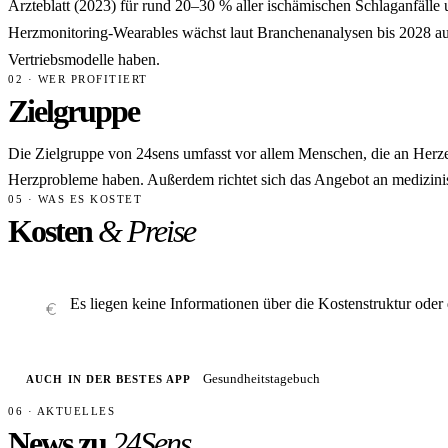
Ärzteblatt (2023) für rund 20–30 % aller ischämischen Schlaganfälle 
Herzmonitoring-Wearables wächst laut Branchenanalysen bis 2028 a
Vertriebsmodelle haben.
02 · WER PROFITIERT
Zielgruppe
Die Zielgruppe von 24sens umfasst vor allem Menschen, die an Herzer
Herzprobleme haben. Außerdem richtet sich das Angebot an medizinisc
05 · WAS ES KOSTET
Kosten
& Preise
Es liegen keine Informationen über die Kostenstruktur oder 
Gesundheitstagebuch
AUCH IN DER BESTES APP
06 · AKTUELLES
News zu
24Sens