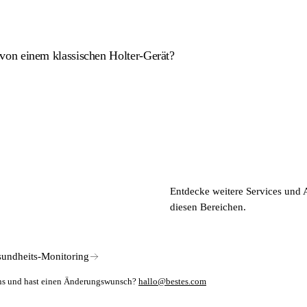
on einem klassischen Holter-Gerät?
 zertifiziert, dem internationalen Qualitätsmanagementstandard für M
e und müssen in der Praxis ausgelesen werden. Der smartcorCONTROL nut
KI-Analyse.
 Schlaganfallrisiko sowie Kardiologiepraxen und betriebliche Gesund
Entdecke weitere Services und 
ustenau, Vorarlberg, Österreich.
diesen Bereichen.
undheits-Monitoring
mens und hast einen Änderungswunsch?
hallo@bestes.com