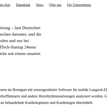
tes-App
Datenbank
News
Über uns
Für Unternehmen
törung – laut Deutschen
schen darunter, und die
aufen und nur bei
dTech-Startup 24sens
ücke mit einem smarten
n im Brustgurt mit sensorgestützter Software für mobile Langzeit-
f Vorhofflimmern und andere Herzrhythmusstörungen analysiert werden.
e an behandelnde Kardiologinnen und Kardiologen übermittelt.