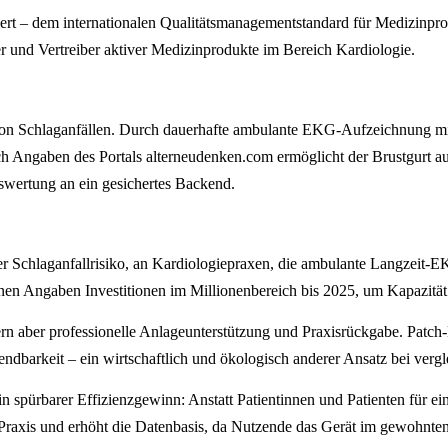
– dem internationalen Qualitätsmanagementstandard für Medizinproduk
er und Vertreiber aktiver Medizinprodukte im Bereich Kardiologie.
n von Schlaganfällen. Durch dauerhafte ambulante EKG-Aufzeichnung
ach Angaben des Portals alterneudenken.com ermöglicht der Brustgurt 
swertung an ein gesichertes Backend.
er Schlaganfallrisiko, an Kardiologiepraxen, die ambulante Langzeit
nen Angaben Investitionen im Millionenbereich bis 2025, um Kapazität
dern aber professionelle Anlageunterstützung und Praxisrückgabe. Pa
barkeit – ein wirtschaftlich und ökologisch anderer Ansatz bei vergle
spürbarer Effizienzgewinn: Anstatt Patientinnen und Patienten für e
e Praxis und erhöht die Datenbasis, da Nutzende das Gerät im gewohnte