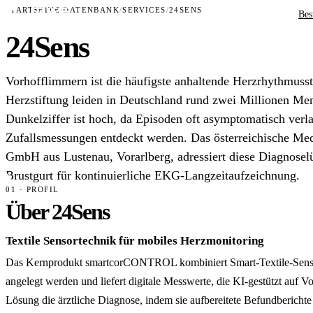
STARTSEITE
/
DATENBANK
/
SERVICES
/
24SENS
Bes
24Sens
Vorhofflimmern ist die häufigste anhaltende Herzrhythmuss
Herzstiftung leiden in Deutschland rund zwei Millionen Men
Dunkelziffer ist hoch, da Episoden oft asymptomatisch verl
Zufallsmessungen entdeckt werden. Das österreichische Me
GmbH aus Lustenau, Vorarlberg, adressiert diese Diagnosel
Brustgurt für kontinuierliche EKG-Langzeitaufzeichnung.
01 · PROFIL
Über 24Sens
Textile Sensortechnik für mobiles Herzmonitoring
Das Kernprodukt smartcorCONTROL kombiniert Smart-Textile-Sensore
angelegt werden und liefert digitale Messwerte, die KI-gestützt au
Lösung die ärztliche Diagnose, indem sie aufbereitete Befundbericht