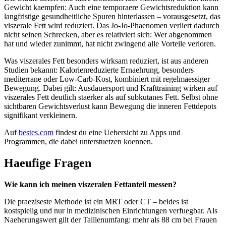
Gewicht kaempfen: Auch eine temporaere Gewichtsreduktion kann
langfristige gesundheitliche Spuren hinterlassen – vorausgesetzt, das
viszerale Fett wird reduziert. Das Jo-Jo-Phaenomen verliert dadurch
nicht seinen Schrecken, aber es relativiert sich: Wer abgenommen
hat und wieder zunimmt, hat nicht zwingend alle Vorteile verloren.
Was viszerales Fett besonders wirksam reduziert, ist aus anderen
Studien bekannt: Kalorienreduzierte Ernaehrung, besonders
mediterrane oder Low-Carb-Kost, kombiniert mit regelmaessiger
Bewegung. Dabei gilt: Ausdauersport und Krafttraining wirken auf
viszerales Fett deutlich staerker als auf subkutanes Fett. Selbst ohne
sichtbaren Gewichtsverlust kann Bewegung die inneren Fettdepots
signifikant verkleinern.
Auf
bestes.com
findest du eine Uebersicht zu Apps und
Programmen, die dabei unterstuetzen koennen.
Haeufige Fragen
Wie kann ich meinen viszeralen Fettanteil messen?
Die praeziseste Methode ist ein MRT oder CT – beides ist
kostspielig und nur in medizinischen Einrichtungen verfuegbar. Als
Naeherungswert gilt der Taillenumfang: mehr als 88 cm bei Frauen