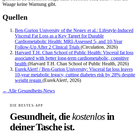
Waage keine Warnung gibt.
Quellen
Ben-Gurion University of the Negev et al.: Lifestyle-Induced
Visceral Fat Loss as a Key Target for Durable
Cardiometabolic Health: MRI-Assessed 5- and 10-Year
Follow-Up After 2 Clinical Trials
(Circulation, 2026)
Harvard T.H. Chan School of Public Health: Visceral fat loss
associated with better long-term cardiometabolic, cognitive
health
(Harvard T.H. Chan School of Public Health, 2026)
EurekAlert! / Ben-Gurion University: Visceral fat loss leaves
10-year metabolic legacy, cutting diabetes risk by 28% despite
weight regain
(EurekAlert!, 2026)
← Alle Gesundheits-News
DIE BESTES-APP
Gesundheit, die
kostenlos
in
deiner Tasche ist.