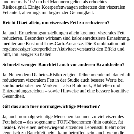
und mehr als 102 cm bei Maennern gelten als erhoehtes
Risikosignal. Einige Koerperfettwaagen schaetzen den viszeralen
Fettanteil, allerdings mit begrenzter Genauigkeit.
Reicht Diaet allein, um viszerales Fett zu reduzieren?
Ja, auch Ernaehrungsumstellungen allein koennen viszerales Fett
reduzieren. Besonders wirksam sind kalorienreduzierte Ernaehrung,
mediterrane Kost und Low-Carb-Ansaetze. Die Kombination mit
regelmaessiger koerperlicher Aktivitaet verstaerkt den Effekt und
hilft, ihn laenger zu halten.
Schuetzt weniger Bauchfett auch vor anderen Krankheiten?
Ja. Neben dem Diabetes-Risiko zeigten Teilnehmende mit dauerhaft
reduziertem viszeralem Fett in der Studie auch bessere Werte bei
kardiometabolischen Markern – also Blutdruck, Blutfetten und
Entzuendungszeichen – sowie Hinweise auf eine bessere kognitive
Gesundheit.
Gilt das auch fuer normalgewichtige Menschen?
Ja, auch normalgewichtige Menschen koennen zu viel viszerales
Fett haben – das sogenannte TOFI-Phaenomen (thin outside, fat
inside). Wer einen ueberwiegend sitzenden Lebensstil fuehrt oder
genetisch zu Bauchfett neigt, kann betroffen sein, auch wenn die