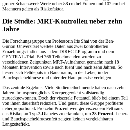
grober Schaetzwert: Werte ueber 88 cm bei Frauen und 102 cm bei
Maennern gelten als Risikofaktor.
Die Studie: MRT-Kontrollen ueber zehn
Jahre
Die Forschungsgruppe um Professorin Iris Shai von der Ben-
Gurion-Universitaet wertete Daten aus zwei kontrollierten
Ernaehrungsstudien aus – dem DIRECT-Programm und dem
CENTRAL-Trial. Bei 366 Teilnehmenden wurden zu
verschiedenen Zeitpunkten MRT-Aufnahmen gemacht: nach 18
Monaten Intervention sowie nach fuenf und nach zehn Jahren. So
liessen sich Fettdepots im Bauchraum, in der Leber, in der
Bauchspeicheldruese und unter der Haut praezise verfolgen.
Das zentrale Ergebnis: Viele Studienteilnehmende hatten nach zehn
Jahren ihr urspruengliches Koerpergewicht vollstaendig
zurueckgewonnen. Doch der viszerale Fettanteil blieb bei einem Teil
von ihnen dauerhaft reduziert. Und genau diese Gruppe profitierte
ueberproportional: Pro zehn Prozent weniger viszeralem Fett sank
das Risiko, an Typ-2-Diabetes zu erkranken, um
28 Prozent
. Leber-
und Bauchspeicheldruesenfett zeigten keinen vergleichbaren
Langzeiteffekt.