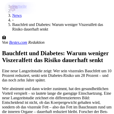
Startseite
›
News
›
Bestes-App
Bauchfett und Diabetes: Warum weniger Viszeralfett das
Risiko dauerhaft senkt
Datenbank
🏥
News
Von
Bestes.com
Redaktion
Über uns
Bauchfett und Diabetes: Warum weniger
Viszeralfett das Risiko dauerhaft senkt
Für Unternehmen
Jetzt downloaden
Eine neue Langzeitstudie zeigt: Wer sein viszerales Bauchfett um 10
Prozent reduziert, senkt sein Diabetes-Risiko um 28 Prozent – und
das noch zehn Jahre später.
Wer abnimmt und dann wieder zunimmt, hat den gesundheitlichen
Vorteil verspielt – so lautete lange die gaengige Einschaetzung. Eine
neue Langzeitstudie zeichnet ein differenzierteres Bild:
Entscheidend ist nicht, ob das Koerpergewicht gehalten wird,
sondern ob das viszerale Fett – also das Fett im Bauchraum rund um
die inneren Organe – dauerhaft reduziert bleibt. Forscher der Ben-