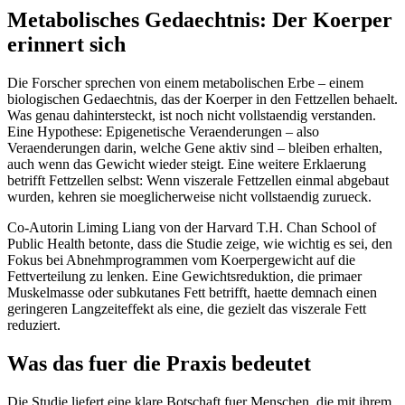
Metabolisches Gedaechtnis: Der Koerper
erinnert sich
Die Forscher sprechen von einem metabolischen Erbe – einem
biologischen Gedaechtnis, das der Koerper in den Fettzellen behaelt.
Was genau dahintersteckt, ist noch nicht vollstaendig verstanden.
Eine Hypothese: Epigenetische Veraenderungen – also
Veraenderungen darin, welche Gene aktiv sind – bleiben erhalten,
auch wenn das Gewicht wieder steigt. Eine weitere Erklaerung
betrifft Fettzellen selbst: Wenn viszerale Fettzellen einmal abgebaut
wurden, kehren sie moeglicherweise nicht vollstaendig zurueck.
Co-Autorin Liming Liang von der Harvard T.H. Chan School of
Public Health betonte, dass die Studie zeige, wie wichtig es sei, den
Fokus bei Abnehmprogrammen vom Koerpergewicht auf die
Fettverteilung zu lenken. Eine Gewichtsreduktion, die primaer
Muskelmasse oder subkutanes Fett betrifft, haette demnach einen
geringeren Langzeiteffekt als eine, die gezielt das viszerale Fett
reduziert.
Was das fuer die Praxis bedeutet
Die Studie liefert eine klare Botschaft fuer Menschen, die mit ihrem