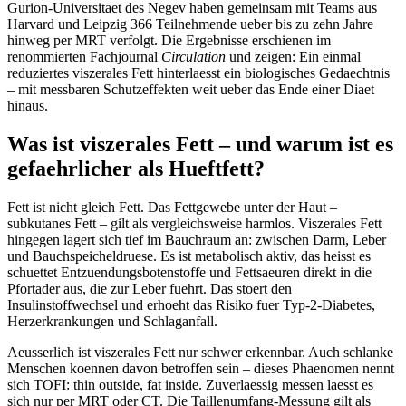
Gurion-Universitaet des Negev haben gemeinsam mit Teams aus
Harvard und Leipzig 366 Teilnehmende ueber bis zu zehn Jahre
hinweg per MRT verfolgt. Die Ergebnisse erschienen im
renommierten Fachjournal
Circulation
und zeigen: Ein einmal
reduziertes viszerales Fett hinterlaesst ein biologisches Gedaechtnis
– mit messbaren Schutzeffekten weit ueber das Ende einer Diaet
hinaus.
Was ist viszerales Fett – und warum ist es
gefaehrlicher als Hueftfett?
Fett ist nicht gleich Fett. Das Fettgewebe unter der Haut –
subkutanes Fett – gilt als vergleichsweise harmlos. Viszerales Fett
hingegen lagert sich tief im Bauchraum an: zwischen Darm, Leber
und Bauchspeicheldruese. Es ist metabolisch aktiv, das heisst es
schuettet Entzuendungsbotenstoffe und Fettsaeuren direkt in die
Pfortader aus, die zur Leber fuehrt. Das stoert den
Insulinstoffwechsel und erhoeht das Risiko fuer Typ-2-Diabetes,
Herzerkrankungen und Schlaganfall.
Aeusserlich ist viszerales Fett nur schwer erkennbar. Auch schlanke
Menschen koennen davon betroffen sein – dieses Phaenomen nennt
sich TOFI: thin outside, fat inside. Zuverlaessig messen laesst es
sich nur per MRT oder CT. Die Taillenumfang-Messung gilt als