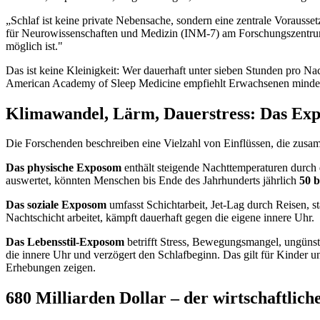
„Schlaf ist keine private Nebensache, sondern eine zentrale Vorausset
für Neurowissenschaften und Medizin (INM-7) am Forschungszentrum
möglich ist."
Das ist keine Kleinigkeit: Wer dauerhaft unter sieben Stunden pro Na
American Academy of Sleep Medicine empfiehlt Erwachsenen mindest
Klimawandel, Lärm, Dauerstress: Das Exp
Die Forschenden beschreiben eine Vielzahl von Einflüssen, die zus
Das physische Exposom
enthält steigende Nachttemperaturen durch 
auswertet, könnten Menschen bis Ende des Jahrhunderts jährlich
50 b
Das soziale Exposom
umfasst Schichtarbeit, Jet-Lag durch Reisen, s
Nachtschicht arbeitet, kämpft dauerhaft gegen die eigene innere Uhr.
Das Lebensstil-Exposom
betrifft Stress, Bewegungsmangel, ungünst
die innere Uhr und verzögert den Schlafbeginn. Das gilt für Kinder 
Erhebungen zeigen.
680 Milliarden Dollar – der wirtschaftliche