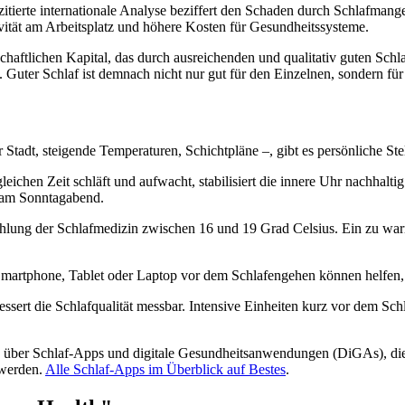
l zitierte internationale Analyse beziffert den Schaden durch Schlafmang
vität am Arbeitsplatz und höhere Kosten für Gesundheitssysteme.
chaftlichen Kapital, das durch ausreichenden und qualitativ guten Sch
Guter Schlaf ist demnach nicht nur gut für den Einzelnen, sondern für 
 Stadt, steigende Temperaturen, Schichtpläne –, gibt es persönliche St
gleichen Zeit schläft und aufwacht, stabilisiert die innere Uhr nachha
n am Sonntagabend.
hlung der Schlafmedizin zwischen 16 und 19 Grad Celsius. Ein zu warm
artphone, Tablet oder Laptop vor dem Schlafengehen können helfen, d
essert die Schlafqualität messbar. Intensive Einheiten kurz vor dem S
k über Schlaf-Apps und digitale Gesundheitsanwendungen (DiGAs), die
 werden.
Alle Schlaf-Apps im Überblick auf Bestes
.