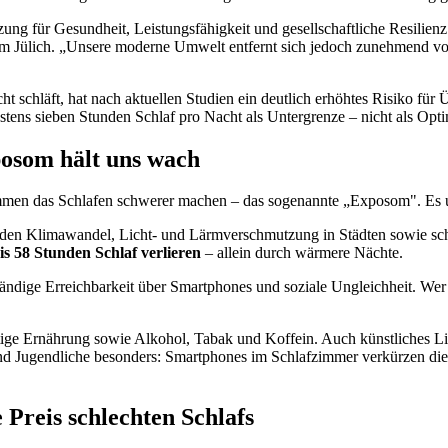
zung für Gesundheit, Leistungsfähigkeit und gesellschaftliche Resilien
 Jülich. „Unsere moderne Umwelt entfernt sich jedoch zunehmend von
cht schläft, hat nach aktuellen Studien ein deutlich erhöhtes Risiko 
ens sieben Stunden Schlaf pro Nacht als Untergrenze – nicht als Opt
osom hält uns wach
ammen das Schlafen schwerer machen – das sogenannte „Exposom". Es u
den Klimawandel, Licht- und Lärmverschmutzung in Städten sowie schle
is 58 Stunden Schlaf verlieren
– allein durch wärmere Nächte.
tändige Erreichbarkeit über Smartphones und soziale Ungleichheit. Wer i
ige Ernährung sowie Alkohol, Tabak und Koffein. Auch künstliches Li
und Jugendliche besonders: Smartphones im Schlafzimmer verkürzen die
 Preis schlechten Schlafs