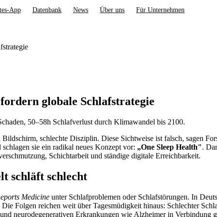
tes-App
Datenbank
News
Über uns
Für Unternehmen
fstrategie
 fordern globale Schlafstrategie
D Schaden, 50–58h Schlafverlust durch Klimawandel bis 2100.
 viel Bildschirm, schlechte Disziplin. Diese Sichtweise ist falsch, sage
l schlagen sie ein radikal neues Konzept vor:
„One Sleep Health"
. Da
rschmutzung, Schichtarbeit und ständige digitale Erreichbarkeit.
t schläft schlecht
Reports Medicine
unter Schlafproblemen oder Schlafstörungen. In Deuts
 Die Folgen reichen weit über Tagesmüdigkeit hinaus: Schlechter Schl
 und neurodegenerativen Erkrankungen wie Alzheimer in Verbindung g