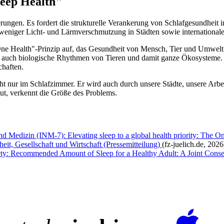
leep Health"
rungen. Es fordert die strukturelle Verankerung von Schlafgesundheit i
, weniger Licht- und Lärmverschmutzung in Städten sowie international
One Health"-Prinzip auf, das Gesundheit von Mensch, Tier und Umwelt 
en auch biologische Rhythmen von Tieren und damit ganze Ökosysteme.
haften.
icht nur im Schlafzimmer. Er wird auch durch unsere Städte, unsere Arb
ut, verkennt die Größe des Problems.
nd Medizin (INM-7): Elevating sleep to a global health priority: The
eit, Gesellschaft und Wirtschaft (Pressemitteilung)
(fz-juelich.de, 2026
ty: Recommended Amount of Sleep for a Healthy Adult: A Joint Cons