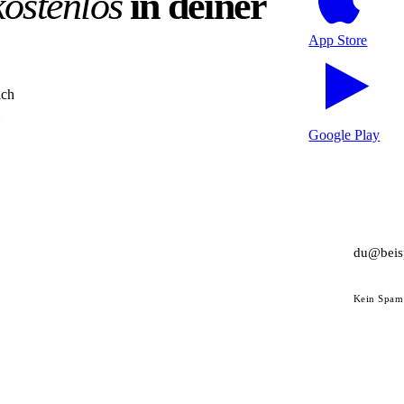
kostenlos
in deiner
App Store
ich
Google Play
Kein Spam 