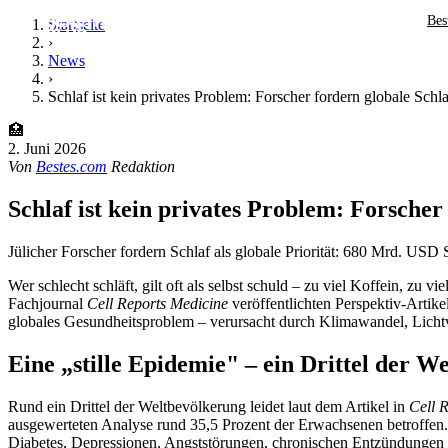
Bes
Startseite
›
News
›
Schlaf ist kein privates Problem: Forscher fordern globale Schla
🏥
2. Juni 2026
Von
Bestes.com
Redaktion
Schlaf ist kein privates Problem: Forscher
Jülicher Forscher fordern Schlaf als globale Priorität: 680 Mrd. US
Wer schlecht schläft, gilt oft als selbst schuld – zu viel Koffein, zu
Fachjournal
Cell Reports Medicine
veröffentlichten Perspektiv-Artike
globales Gesundheitsproblem – verursacht durch Klimawandel, Lichtve
Eine „stille Epidemie" – ein Drittel der Wel
Rund ein Drittel der Weltbevölkerung leidet laut dem Artikel in
Cell 
ausgewerteten Analyse rund 35,5 Prozent der Erwachsenen betroffen.
Diabetes, Depressionen, Angststörungen, chronischen Entzündungen