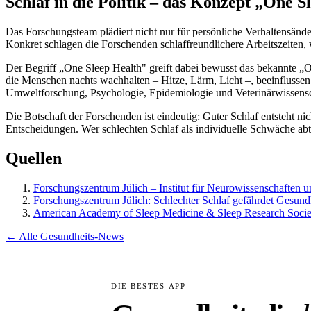
Schlaf in die Politik – das Konzept „One S
Das Forschungsteam plädiert nicht nur für persönliche Verhaltensände
Konkret schlagen die Forschenden schlaffreundlichere Arbeitszeiten
Der Begriff „One Sleep Health" greift dabei bewusst das bekannte „
die Menschen nachts wachhalten – Hitze, Lärm, Licht –, beeinfluss
Umweltforschung, Psychologie, Epidemiologie und Veterinärwissensc
Die Botschaft der Forschenden ist eindeutig: Guter Schlaf entsteht n
Entscheidungen. Wer schlechten Schlaf als individuelle Schwäche abt
Quellen
Forschungszentrum Jülich – Institut für Neurowissenschaften u
Forschungszentrum Jülich: Schlechter Schlaf gefährdet Gesundh
American Academy of Sleep Medicine & Sleep Research Socie
← Alle Gesundheits-News
DIE BESTES-APP