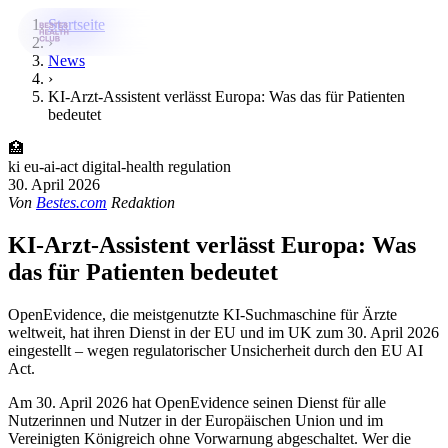
Startseite
›
News
›
Bestes-App
KI-Arzt-Assistent verlässt Europa: Was das für Patienten
bedeutet
Datenbank
🏥
News
ki
eu-ai-act
digital-health
regulation
30. April 2026
Über uns
Von
Bestes.com
Redaktion
Für Unternehmen
KI-Arzt-Assistent verlässt Europa: Was
das für Patienten bedeutet
Jetzt downloaden
OpenEvidence, die meistgenutzte KI-Suchmaschine für Ärzte
weltweit, hat ihren Dienst in der EU und im UK zum 30. April 2026
eingestellt – wegen regulatorischer Unsicherheit durch den EU AI
Act.
Am 30. April 2026 hat OpenEvidence seinen Dienst für alle
Nutzerinnen und Nutzer in der Europäischen Union und im
Vereinigten Königreich ohne Vorwarnung abgeschaltet. Wer die