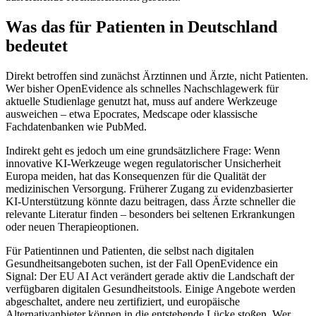
Was das für Patienten in Deutschland
bedeutet
Direkt betroffen sind zunächst Ärztinnen und Ärzte, nicht Patienten.
Wer bisher OpenEvidence als schnelles Nachschlagewerk für
aktuelle Studienlage genutzt hat, muss auf andere Werkzeuge
ausweichen – etwa Epocrates, Medscape oder klassische
Fachdatenbanken wie PubMed.
Indirekt geht es jedoch um eine grundsätzlichere Frage: Wenn
innovative KI-Werkzeuge wegen regulatorischer Unsicherheit
Europa meiden, hat das Konsequenzen für die Qualität der
medizinischen Versorgung. Früherer Zugang zu evidenzbasierter
KI-Unterstützung könnte dazu beitragen, dass Ärzte schneller die
relevante Literatur finden – besonders bei seltenen Erkrankungen
oder neuen Therapieoptionen.
Für Patientinnen und Patienten, die selbst nach digitalen
Gesundheitsangeboten suchen, ist der Fall OpenEvidence ein
Signal: Der EU AI Act verändert gerade aktiv die Landschaft der
verfügbaren digitalen Gesundheitstools. Einige Angebote werden
abgeschaltet, andere neu zertifiziert, und europäische
Alternativanbieter können in die entstehende Lücke stoßen. Wer