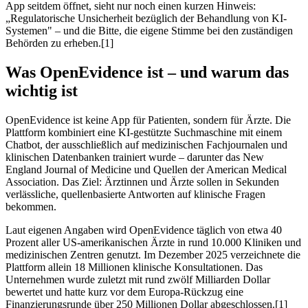
App seitdem öffnet, sieht nur noch einen kurzen Hinweis:
„Regulatorische Unsicherheit bezüglich der Behandlung von KI-
Systemen" – und die Bitte, die eigene Stimme bei den zuständigen
Behörden zu erheben.[1]
Was OpenEvidence ist – und warum das
wichtig ist
OpenEvidence ist keine App für Patienten, sondern für Ärzte. Die
Plattform kombiniert eine KI-gestützte Suchmaschine mit einem
Chatbot, der ausschließlich auf medizinischen Fachjournalen und
klinischen Datenbanken trainiert wurde – darunter das New
England Journal of Medicine und Quellen der American Medical
Association. Das Ziel: Ärztinnen und Ärzte sollen in Sekunden
verlässliche, quellenbasierte Antworten auf klinische Fragen
bekommen.
Laut eigenen Angaben wird OpenEvidence täglich von etwa 40
Prozent aller US-amerikanischen Ärzte in rund 10.000 Kliniken und
medizinischen Zentren genutzt. Im Dezember 2025 verzeichnete die
Plattform allein 18 Millionen klinische Konsultationen. Das
Unternehmen wurde zuletzt mit rund zwölf Milliarden Dollar
bewertet und hatte kurz vor dem Europa-Rückzug eine
Finanzierungsrunde über 250 Millionen Dollar abgeschlossen.[1]