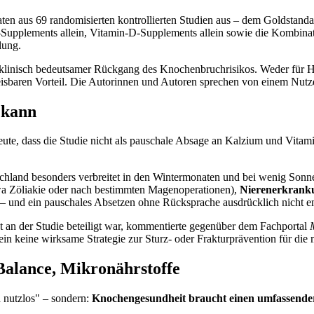
en aus 69 randomisierten kontrollierten Studien aus – dem Goldstanda
m-Supplements allein, Vitamin-D-Supplements allein sowie die Kombin
lung.
in klinisch bedeutsamer Rückgang des Knochenbruchrisikos. Weder für Hü
aren Vorteil. Die Autorinnen und Autoren sprechen von einem Nutzen,
 kann
ute, dass die Studie nicht als pauschale Absage an Kalzium und Vitami
chland besonders verbreitet in den Wintermonaten und bei wenig Sonnen
a Zöliakie oder nach bestimmten Magenoperationen),
Nierenerkrank
d – und ein pauschales Absetzen ohne Rücksprache ausdrücklich nicht 
ht an der Studie beteiligt war, kommentierte gegenüber dem Fachportal
in keine wirksame Strategie zur Sturz- oder Frakturprävention für die
Balance, Mikronährstoffe
d nutzlos" – sondern:
Knochengesundheit braucht einen umfassende