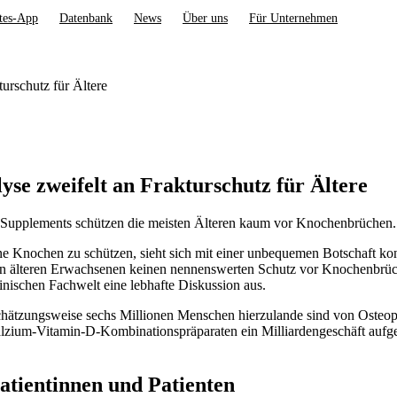
tes-App
Datenbank
News
Über uns
Für Unternehmen
urschutz für Ältere
e zweifelt an Frakturschutz für Ältere
-Supplements schützen die meisten Älteren kaum vor Knochenbrüchen.
e Knochen zu schützen, sieht sich mit einer unbequemen Botschaft kon
en älteren Erwachsenen keinen nennenswerten Schutz vor Knochenbrüch
zinischen Fachwelt eine lebhafte Diskussion aus.
chätzungsweise sechs Millionen Menschen hierzulande sind von Osteop
alzium-Vitamin-D-Kombinationspräparaten ein Milliardengeschäft aufge
Patientinnen und Patienten