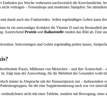
ei Einheiten pro Woche verbessern nachweislich die Knochendichte, b
s nicht vertragen – Fersendrops und moderates Stampfen: Sie stimulie
t – und damit auch das Frakturrisiko. Selbst regelmäßiges Gehen kann
ium ist ein notwendiger Kofaktor für Vitamin D und ein Bestandteil der
ung. Ausreichend
Protein
und
Ballaststoffe
runden das Bild ab. Eine au
ention: Sehvermögen und Gehör regelmäßig prüfen lassen, Stolperfal
xis?
itverbreitete Praxis. Millionen von Menschen – und ihre Ärzteschaft – 
t ist, folgt man der Auswertung, für die Mehrheit der Gesunden wohl trü
 jedoch immer in Absprache mit der Hausarztpraxis tun – insbesondere 
tientengruppen, für die eine Supplementierung nach wie vor sinnvoll 
m verlässlichsten nicht mit einer Tablette, sondern mit Bewegung, eine