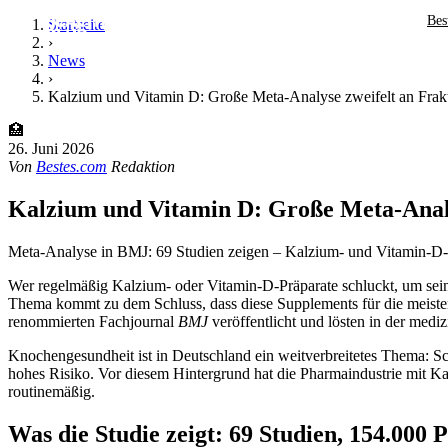
Bes
Startseite
›
News
›
Kalzium und Vitamin D: Große Meta-Analyse zweifelt an Frakt
🏥
26. Juni 2026
Von
Bestes.com
Redaktion
Kalzium und Vitamin D: Große Meta-Analys
Meta-Analyse in BMJ: 69 Studien zeigen – Kalzium- und Vitamin-D
Wer regelmäßig Kalzium- oder Vitamin-D-Präparate schluckt, um sein
Thema kommt zu dem Schluss, dass diese Supplements für die meist
renommierten Fachjournal
BMJ
veröffentlicht und lösten in der medi
Knochengesundheit ist in Deutschland ein weitverbreitetes Thema: S
hohes Risiko. Vor diesem Hintergrund hat die Pharmaindustrie mit K
routinemäßig.
Was die Studie zeigt: 69 Studien, 154.000 