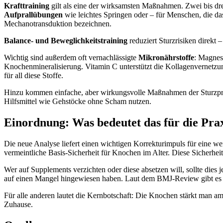
Krafttraining
gilt als eine der wirksamsten Maßnahmen. Zwei bis dr
Aufprallübungen
wie leichtes Springen oder – für Menschen, die da
Mechanotransduktion bezeichnen.
Balance- und Beweglichkeitstraining
reduziert Sturzrisiken direk
Wichtig sind außerdem oft vernachlässigte
Mikronährstoffe
: Magnes
Knochenmineralisierung. Vitamin C unterstützt die Kollagenvernetz
für all diese Stoffe.
Hinzu kommen einfache, aber wirkungsvolle Maßnahmen der Sturzpräv
Hilfsmittel wie Gehstöcke ohne Scham nutzen.
Einordnung: Was bedeutet das für die Pra
Die neue Analyse liefert einen wichtigen Korrekturimpuls für eine we
vermeintliche Basis-Sicherheit für Knochen im Alter. Diese Sicherhei
Wer auf Supplements verzichten oder diese absetzen will, sollte dies
auf einen Mangel hingewiesen haben. Laut dem BMJ-Review gibt es Pa
Für alle anderen lautet die Kernbotschaft: Die Knochen stärkt man a
Zuhause.