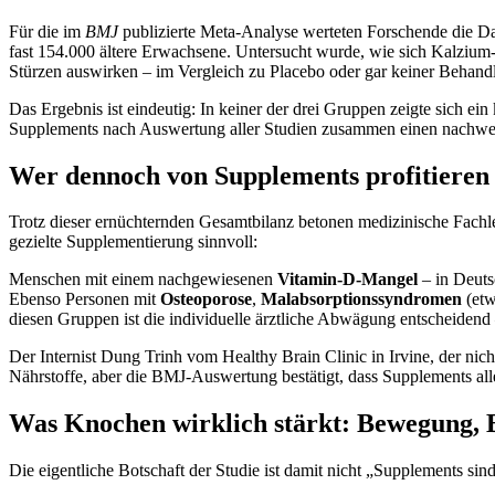
Für die im
BMJ
publizierte Meta-Analyse werteten Forschende die Dat
fast 154.000 ältere Erwachsene. Untersucht wurde, wie sich Kalziu
Stürzen auswirken – im Vergleich zu Placebo oder gar keiner Behand
Das Ergebnis ist eindeutig: In keiner der drei Gruppen zeigte sich e
Supplements nach Auswertung aller Studien zusammen einen nachweisb
Wer dennoch von Supplements profitieren
Trotz dieser ernüchternden Gesamtbilanz betonen medizinische Fachle
gezielte Supplementierung sinnvoll:
Menschen mit einem nachgewiesenen
Vitamin-D-Mangel
– in Deuts
Ebenso Personen mit
Osteoporose
,
Malabsorptionssyndromen
(etw
diesen Gruppen ist die individuelle ärztliche Abwägung entscheiden
Der Internist Dung Trinh vom Healthy Brain Clinic in Irvine, der nic
Nährstoffe, aber die BMJ-Auswertung bestätigt, dass Supplements alle
Was Knochen wirklich stärkt: Bewegung, 
Die eigentliche Botschaft der Studie ist damit nicht „Supplements sin