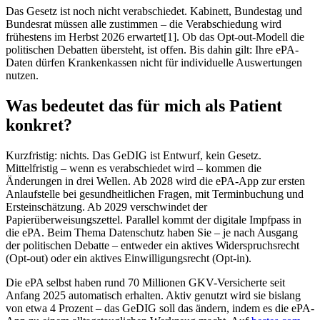
Das Gesetz ist noch nicht verabschiedet. Kabinett, Bundestag und
Bundesrat müssen alle zustimmen – die Verabschiedung wird
frühestens im Herbst 2026 erwartet[1]. Ob das Opt-out-Modell die
politischen Debatten übersteht, ist offen. Bis dahin gilt: Ihre ePA-
Daten dürfen Krankenkassen nicht für individuelle Auswertungen
nutzen.
Was bedeutet das für mich als Patient
konkret?
Kurzfristig: nichts. Das GeDIG ist Entwurf, kein Gesetz.
Mittelfristig – wenn es verabschiedet wird – kommen die
Änderungen in drei Wellen. Ab 2028 wird die ePA-App zur ersten
Anlaufstelle bei gesundheitlichen Fragen, mit Terminbuchung und
Ersteinschätzung. Ab 2029 verschwindet der
Papierüberweisungszettel. Parallel kommt der digitale Impfpass in
die ePA. Beim Thema Datenschutz haben Sie – je nach Ausgang
der politischen Debatte – entweder ein aktives Widerspruchsrecht
(Opt-out) oder ein aktives Einwilligungsrecht (Opt-in).
Die ePA selbst haben rund 70 Millionen GKV-Versicherte seit
Anfang 2025 automatisch erhalten. Aktiv genutzt wird sie bislang
von etwa 4 Prozent – das GeDIG soll das ändern, indem es die ePA-