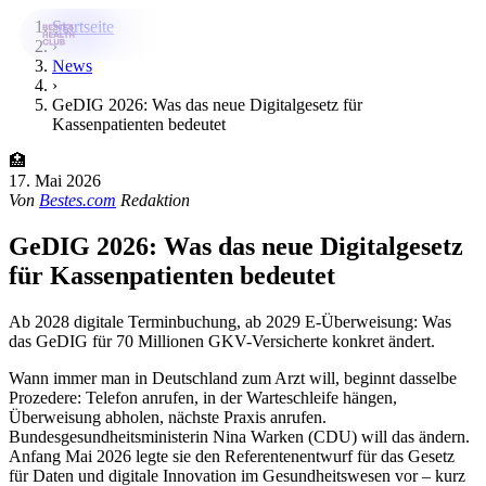
Startseite
›
News
›
Bestes-App
GeDIG 2026: Was das neue Digitalgesetz für
Kassenpatienten bedeutet
Datenbank
🏥
News
17. Mai 2026
Von
Bestes.com
Redaktion
Über uns
GeDIG 2026: Was das neue Digitalgesetz
Für Unternehmen
für Kassenpatienten bedeutet
Jetzt downloaden
Ab 2028 digitale Terminbuchung, ab 2029 E-Überweisung: Was
das GeDIG für 70 Millionen GKV-Versicherte konkret ändert.
Wann immer man in Deutschland zum Arzt will, beginnt dasselbe
Prozedere: Telefon anrufen, in der Warteschleife hängen,
Überweisung abholen, nächste Praxis anrufen.
Bundesgesundheitsministerin Nina Warken (CDU) will das ändern.
Anfang Mai 2026 legte sie den Referentenentwurf für das Gesetz
für Daten und digitale Innovation im Gesundheitswesen vor – kurz