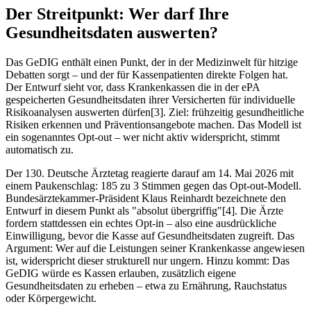
Der Streitpunkt: Wer darf Ihre
Gesundheitsdaten auswerten?
Das GeDIG enthält einen Punkt, der in der Medizinwelt für hitzige
Debatten sorgt – und der für Kassenpatienten direkte Folgen hat.
Der Entwurf sieht vor, dass Krankenkassen die in der ePA
gespeicherten Gesundheitsdaten ihrer Versicherten für individuelle
Risikoanalysen auswerten dürfen[3]. Ziel: frühzeitig gesundheitliche
Risiken erkennen und Präventionsangebote machen. Das Modell ist
ein sogenanntes Opt-out – wer nicht aktiv widerspricht, stimmt
automatisch zu.
Der 130. Deutsche Ärztetag reagierte darauf am 14. Mai 2026 mit
einem Paukenschlag: 185 zu 3 Stimmen gegen das Opt-out-Modell.
Bundesärztekammer-Präsident Klaus Reinhardt bezeichnete den
Entwurf in diesem Punkt als "absolut übergriffig"[4]. Die Ärzte
fordern stattdessen ein echtes Opt-in – also eine ausdrückliche
Einwilligung, bevor die Kasse auf Gesundheitsdaten zugreift. Das
Argument: Wer auf die Leistungen seiner Krankenkasse angewiesen
ist, widerspricht dieser strukturell nur ungern. Hinzu kommt: Das
GeDIG würde es Kassen erlauben, zusätzlich eigene
Gesundheitsdaten zu erheben – etwa zu Ernährung, Rauchstatus
oder Körpergewicht.