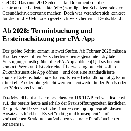
GeDIG. Das rund 200 Seiten starke Dokument soll die
elektronische Patientenakte (ePA) zur digitalen Schaltzentrale der
Gesundheitsversorgung machen. Doch was verändert sich konkret
für die rund 70 Millionen gesetzlich Versicherten in Deutschland?
Ab 2028: Terminbuchung und
Ersteinschätzung per ePA-App
Der größte Schritt kommt in zwei Stufen. Ab Februar 2028 müssen
Krankenkassen ihren Versicherten einen sogenannten digitalen
Versorgungseinstieg über die ePA-App anbieten[1]. Das bedeutet
konkret: Wer krank ist oder eine Überweisung braucht, soll in
Zukunft zuerst die App öffnen – und dort eine standardisierte
digitale Ersteinschätzung erhalten. Ist eine Behandlung nötig, kann
direkt ein Arzttermin gebucht werden – entweder in der Praxis oder
per Videosprechstunde.
Das Modell baut auf dem bestehenden 116 117-Bereitschaftsdienst
auf, der bereits heute außerhalb der Praxisöffnungszeiten ärztlichen
Rat gibt. Die Kassenärztliche Bundesvereinigung begrüßt diesen
Ansatz ausdrücklich: Es sei "richtig und konsequent", auf
vorhandenen Strukturen aufzubauen statt neue Parallelwelten zu
schaffen[1].