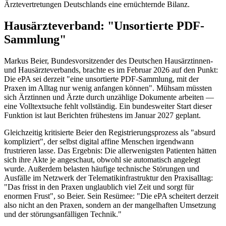
Ärztevertretungen Deutschlands eine ernüchternde Bilanz.
Hausärzteverband: "Unsortierte PDF-
Sammlung"
Markus Beier, Bundesvorsitzender des Deutschen Hausärztinnen-
und Hausärzteverbands, brachte es im Februar 2026 auf den Punkt:
Die ePA sei derzeit "eine unsortierte PDF-Sammlung, mit der
Praxen im Alltag nur wenig anfangen können". Mühsam müssten
sich Ärztinnen und Ärzte durch unzählige Dokumente arbeiten —
eine Volltextsuche fehlt vollständig. Ein bundesweiter Start dieser
Funktion ist laut Berichten frühestens im Januar 2027 geplant.
Gleichzeitig kritisierte Beier den Registrierungsprozess als "absurd
kompliziert", der selbst digital affine Menschen irgendwann
frustrieren lasse. Das Ergebnis: Die allerwenigsten Patienten hätten
sich ihre Akte je angeschaut, obwohl sie automatisch angelegt
wurde. Außerdem belasten häufige technische Störungen und
Ausfälle im Netzwerk der Telematikinfrastruktur den Praxisalltag:
"Das frisst in den Praxen unglaublich viel Zeit und sorgt für
enormen Frust", so Beier. Sein Resümee: "Die ePA scheitert derzeit
also nicht an den Praxen, sondern an der mangelhaften Umsetzung
und der störungsanfälligen Technik."