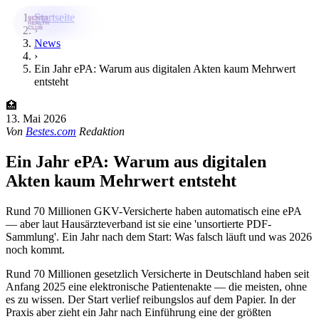
Startseite
›
News
›
Bestes-App
Ein Jahr ePA: Warum aus digitalen Akten kaum Mehrwert
entsteht
Datenbank
🏥
News
13. Mai 2026
Von
Bestes.com
Redaktion
Über uns
Ein Jahr ePA: Warum aus digitalen
Für Unternehmen
Akten kaum Mehrwert entsteht
Jetzt downloaden
Rund 70 Millionen GKV-Versicherte haben automatisch eine ePA
— aber laut Hausärzteverband ist sie eine 'unsortierte PDF-
Sammlung'. Ein Jahr nach dem Start: Was falsch läuft und was 2026
noch kommt.
Rund 70 Millionen gesetzlich Versicherte in Deutschland haben seit
Anfang 2025 eine elektronische Patientenakte — die meisten, ohne
es zu wissen. Der Start verlief reibungslos auf dem Papier. In der
Praxis aber zieht ein Jahr nach Einführung eine der größten