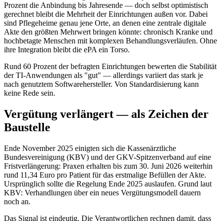
Prozent die Anbindung bis Jahresende — doch selbst optimistisch
gerechnet bleibt die Mehrheit der Einrichtungen außen vor. Dabei
sind Pflegeheime genau jene Orte, an denen eine zentrale digitale
Akte den größten Mehrwert bringen könnte: chronisch Kranke und
hochbetagte Menschen mit komplexen Behandlungsverläufen. Ohne
ihre Integration bleibt die ePA ein Torso.
Rund 60 Prozent der befragten Einrichtungen bewerten die Stabilität
der TI-Anwendungen als "gut" — allerdings variiert das stark je
nach genutztem Softwarehersteller. Von Standardisierung kann
keine Rede sein.
Vergütung verlängert — als Zeichen der
Baustelle
Ende November 2025 einigten sich die Kassenärztliche
Bundesvereinigung (KBV) und der GKV-Spitzenverband auf eine
Fristverlängerung: Praxen erhalten bis zum 30. Juni 2026 weiterhin
rund 11,34 Euro pro Patient für das erstmalige Befüllen der Akte.
Ursprünglich sollte die Regelung Ende 2025 auslaufen. Grund laut
KBV: Verhandlungen über ein neues Vergütungsmodell dauern
noch an.
Das Signal ist eindeutig. Die Verantwortlichen rechnen damit, dass