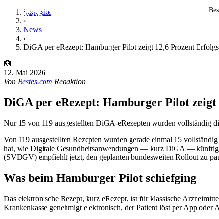
Bes
Startseite
›
News
›
DiGA per eRezept: Hamburger Pilot zeigt 12,6 Prozent Erfolg
🏥
12. Mai 2026
Von
Bestes.com
Redaktion
DiGA per eRezept: Hamburger Pilot zeigt 
Nur 15 von 119 ausgestellten DiGA-eRezepten wurden vollständig di
Von 119 ausgestellten Rezepten wurden gerade einmal 15 vollständig 
hat, wie Digitale Gesundheitsanwendungen — kurz DiGA — künftig pe
(SVDGV) empfiehlt jetzt, den geplanten bundesweiten Rollout zu pau
Was beim Hamburger Pilot schiefging
Das elektronische Rezept, kurz eRezept, ist für klassische Arzneimittel
Krankenkasse genehmigt elektronisch, der Patient löst per App oder Ap