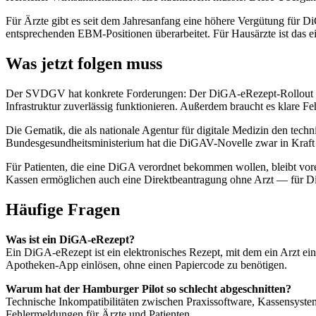
Für Ärzte gibt es seit dem Jahresanfang eine höhere Vergütung für
entsprechenden EBM-Positionen überarbeitet. Für Hausärzte ist das e
Was jetzt folgen muss
Der SVDGV hat konkrete Forderungen: Der DiGA-eRezept-Rollout soll
Infrastruktur zuverlässig funktionieren. Außerdem braucht es klare 
Die Gematik, die als nationale Agentur für digitale Medizin den techni
Bundesgesundheitsministerium hat die DiGAV-Novelle zwar in Kraft g
Für Patienten, die eine DiGA verordnet bekommen wollen, bleibt vorers
Kassen ermöglichen auch eine Direktbeantragung ohne Arzt — für DiGA
Häufige Fragen
Was ist ein DiGA-eRezept?
Ein DiGA-eRezept ist ein elektronisches Rezept, mit dem ein Arzt e
Apotheken-App einlösen, ohne einen Papiercode zu benötigen.
Warum hat der Hamburger Pilot so schlecht abgeschnitten?
Technische Inkompatibilitäten zwischen Praxissoftware, Kassensysteme
Fehlermeldungen für Ärzte und Patienten.