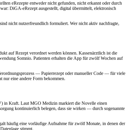
ten eRezepte entweder nicht gefunden, nicht erkannt oder durch
war: DiGA-eRezept ausgestellt, digital übermittelt, elektronisch
d nicht nutzerfreundlich formuliert. Wer nicht aktiv nachfragte,
kt auf Rezept verordnet werden können. Kassenärztlich ist die
wendung Somnio. Patienten erhalten die App für zwölf Wochen auf
-Verordnungsprozess — Papierrezept oder manueller Code — für viele
 hat nur eine andere Form bekommen.
AV) in Kraft. Laut MGO Medizin markiert die Novelle einen
sorgung kontinuierlich belegen, dass sie wirken — durch sogenannte
alt häufig eine vorläufige Aufnahme für zwölf Monate, in denen der
 Datenlage stimmt.