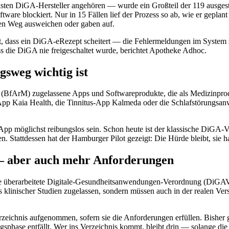
 DiGA-Hersteller angehören — wurde ein Großteil der 119 ausgestell
are blockiert. Nur in 15 Fällen lief der Prozess so ab, wie er geplant 
chen Weg ausweichen oder gaben auf.
, dass ein DiGA-eRezept scheitert — die Fehlermeldungen im System sin
s die DiGA nie freigeschaltet wurde, berichtet Apotheke Adhoc.
sweg wichtig ist
(BfArM) zugelassene Apps und Softwareprodukte, die als Medizinprodu
App Kaia Health, die Tinnitus-App Kalmeda oder die Schlafstörungsan
 App möglichst reibungslos sein. Schon heute ist der klassische DiGA
en. Stattdessen hat der Hamburger Pilot gezeigt: Die Hürde bleibt, sie
— aber auch mehr Anforderungen
26 die überarbeitete Digitale-Gesundheitsanwendungen-Verordnung (DiG
klinischer Studien zugelassen, sondern müssen auch in der realen Ver
ichnis aufgenommen, sofern sie die Anforderungen erfüllen. Bisher g
sphase entfällt. Wer ins Verzeichnis kommt, bleibt drin — solange die