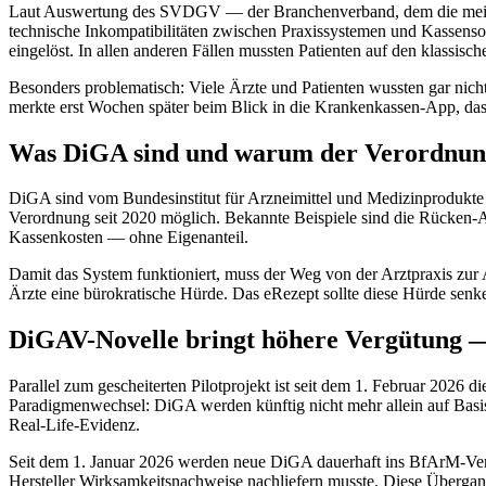
Laut Auswertung des SVDGV — der Branchenverband, dem die meisten
technische Inkompatibilitäten zwischen Praxissystemen und Kassensoftw
eingelöst. In allen anderen Fällen mussten Patienten auf den klassis
Besonders problematisch: Viele Ärzte und Patienten wussten gar nicht
merkte erst Wochen später beim Blick in die Krankenkassen-App, das
Was DiGA sind und warum der Verordnung
DiGA sind vom Bundesinstitut für Arzneimittel und Medizinprodukte 
Verordnung seit 2020 möglich. Bekannte Beispiele sind die Rücken-
Kassenkosten — ohne Eigenanteil.
Damit das System funktioniert, muss der Weg von der Arztpraxis zur
Ärzte eine bürokratische Hürde. Das eRezept sollte diese Hürde senk
DiGAV-Novelle bringt höhere Vergütung 
Parallel zum gescheiterten Pilotprojekt ist seit dem 1. Februar 20
Paradigmenwechsel: DiGA werden künftig nicht mehr allein auf Basis 
Real-Life-Evidenz.
Seit dem 1. Januar 2026 werden neue DiGA dauerhaft ins BfArM-Verze
Hersteller Wirksamkeitsnachweise nachliefern musste. Diese Übergang