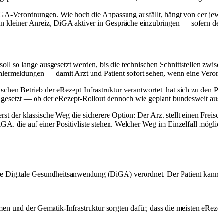
 DiGA-Verordnungen. Wie hoch die Anpassung ausfällt, hängt von der
in kleiner Anreiz, DiGA aktiver in Gespräche einzubringen — sofern d
 so lange ausgesetzt werden, bis die technischen Schnittstellen zwi
Fehlermeldungen — damit Arzt und Patient sofort sehen, wenn eine Ver
schen Betrieb der eRezept-Infrastruktur verantwortet, hat sich zu den P
esetzt — ob der eRezept-Rollout dennoch wie geplant bundesweit ausge
t der klassische Weg die sicherere Option: Der Arzt stellt einen Freisc
, die auf einer Positivliste stehen. Welcher Weg im Einzelfall mögli
ine Digitale Gesundheitsanwendung (DiGA) verordnet. Der Patient kann
n und der Gematik-Infrastruktur sorgten dafür, dass die meisten eReze