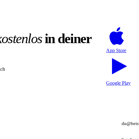
kostenlos
in deiner
App Store
ich
Google Play