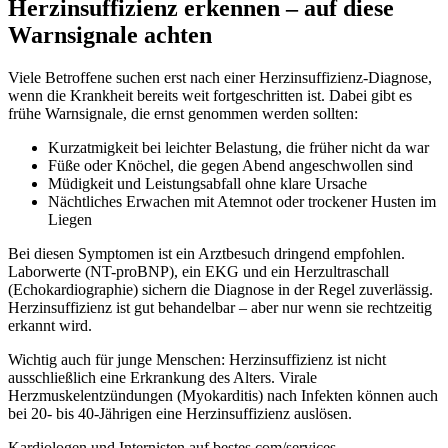
Herzinsuffizienz erkennen – auf diese
Warnsignale achten
Viele Betroffene suchen erst nach einer Herzinsuffizienz-Diagnose,
wenn die Krankheit bereits weit fortgeschritten ist. Dabei gibt es
frühe Warnsignale, die ernst genommen werden sollten:
Kurzatmigkeit bei leichter Belastung, die früher nicht da war
Füße oder Knöchel, die gegen Abend angeschwollen sind
Müdigkeit und Leistungsabfall ohne klare Ursache
Nächtliches Erwachen mit Atemnot oder trockener Husten im
Liegen
Bei diesen Symptomen ist ein Arztbesuch dringend empfohlen.
Laborwerte (NT-proBNP), ein EKG und ein Herzultraschall
(Echokardiographie) sichern die Diagnose in der Regel zuverlässig.
Herzinsuffizienz ist gut behandelbar – aber nur wenn sie rechtzeitig
erkannt wird.
Wichtig auch für junge Menschen: Herzinsuffizienz ist nicht
ausschließlich eine Erkrankung des Alters. Virale
Herzmuskelentzündungen (Myokarditis) nach Infekten können auch
bei 20- bis 40-Jährigen eine Herzinsuffizienz auslösen.
Kardiologen und Internisten auf bestes.com/services.