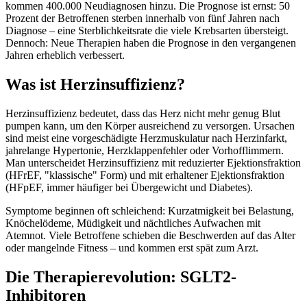
kommen 400.000 Neudiagnosen hinzu. Die Prognose ist ernst: 50
Prozent der Betroffenen sterben innerhalb von fünf Jahren nach
Diagnose – eine Sterblichkeitsrate die viele Krebsarten übersteigt.
Dennoch: Neue Therapien haben die Prognose in den vergangenen
Jahren erheblich verbessert.
Was ist Herzinsuffizienz?
Herzinsuffizienz bedeutet, dass das Herz nicht mehr genug Blut
pumpen kann, um den Körper ausreichend zu versorgen. Ursachen
sind meist eine vorgeschädigte Herzmuskulatur nach Herzinfarkt,
jahrelange Hypertonie, Herzklappenfehler oder Vorhofflimmern.
Man unterscheidet Herzinsuffizienz mit reduzierter Ejektionsfraktion
(HFrEF, "klassische" Form) und mit erhaltener Ejektionsfraktion
(HFpEF, immer häufiger bei Übergewicht und Diabetes).
Symptome beginnen oft schleichend: Kurzatmigkeit bei Belastung,
Knöchelödeme, Müdigkeit und nächtliches Aufwachen mit
Atemnot. Viele Betroffene schieben die Beschwerden auf das Alter
oder mangelnde Fitness – und kommen erst spät zum Arzt.
Die Therapierevolution: SGLT2-
Inhibitoren