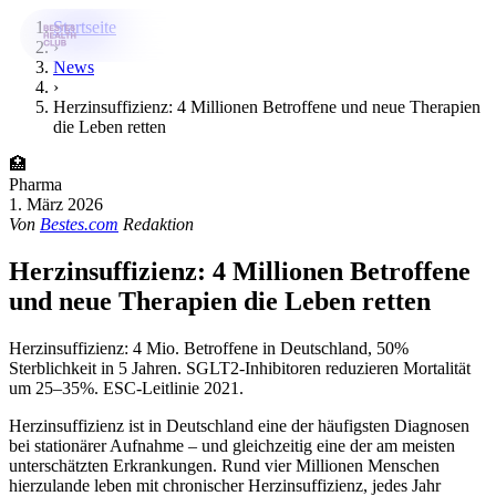
Startseite
›
News
›
Bestes-App
Herzinsuffizienz: 4 Millionen Betroffene und neue Therapien
die Leben retten
Datenbank
🏥
News
Pharma
1. März 2026
Über uns
Von
Bestes.com
Redaktion
Für Unternehmen
Herzinsuffizienz: 4 Millionen Betroffene
und neue Therapien die Leben retten
Jetzt downloaden
Herzinsuffizienz: 4 Mio. Betroffene in Deutschland, 50%
Sterblichkeit in 5 Jahren. SGLT2-Inhibitoren reduzieren Mortalität
um 25–35%. ESC-Leitlinie 2021.
Herzinsuffizienz ist in Deutschland eine der häufigsten Diagnosen
bei stationärer Aufnahme – und gleichzeitig eine der am meisten
unterschätzten Erkrankungen. Rund vier Millionen Menschen
hierzulande leben mit chronischer Herzinsuffizienz, jedes Jahr