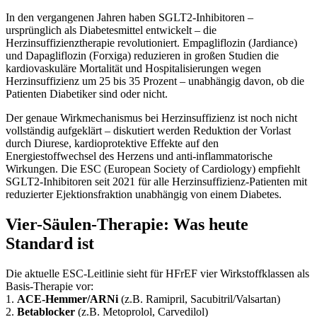
In den vergangenen Jahren haben SGLT2-Inhibitoren –
ursprünglich als Diabetesmittel entwickelt – die
Herzinsuffizienztherapie revolutioniert. Empagliflozin (Jardiance)
und Dapagliflozin (Forxiga) reduzieren in großen Studien die
kardiovaskuläre Mortalität und Hospitalisierungen wegen
Herzinsuffizienz um 25 bis 35 Prozent – unabhängig davon, ob die
Patienten Diabetiker sind oder nicht.
Der genaue Wirkmechanismus bei Herzinsuffizienz ist noch nicht
vollständig aufgeklärt – diskutiert werden Reduktion der Vorlast
durch Diurese, kardioprotektive Effekte auf den
Energiestoffwechsel des Herzens und anti-inflammatorische
Wirkungen. Die ESC (European Society of Cardiology) empfiehlt
SGLT2-Inhibitoren seit 2021 für alle Herzinsuffizienz-Patienten mit
reduzierter Ejektionsfraktion unabhängig von einem Diabetes.
Vier-Säulen-Therapie: Was heute
Standard ist
Die aktuelle ESC-Leitlinie sieht für HFrEF vier Wirkstoffklassen als
Basis-Therapie vor:
1.
ACE-Hemmer/ARNi
(z.B. Ramipril, Sacubitril/Valsartan)
2.
Betablocker
(z.B. Metoprolol, Carvedilol)