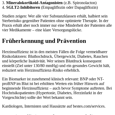
3.
Mineralokortikoid-Antagonisten
(z.B. Spironolacton)
4.
SGLT2-Inhibitoren
(Empagliflozin oder Dapagliflozin)
Studien zeigen: Wer alle vier Substanzklassen erhält, halbiert sein
Sterberisiko gegenüber Patienten ohne optimierte Therapie. In der
Praxis erhält aber noch immer nur eine Minderheit der Patienten alle
vier Medikamente – eine klare Versorgungslücke.
Früherkennung und Prävention
Herzinsuffizienz ist in den meisten Fällen die Folge vermeidbarer
Risikofaktoren: Bluthochdruck, Übergewicht, Diabetes, Rauchen
und körperliche Inaktivität. Wer seinen Blutdruck konsequent
einstellt (Ziel unter 130/80 mmHg) und ein gesundes Gewicht hält,
reduziert sein Herzinsuffizienz-Risiko erheblich.
Ein Biomarker ist zunehmend klinisch relevant: BNP oder NT-
proBNP im Blut ist bei erhöhten Werten ein früher Hinweis auf
beginnende Herzinsuffizienz – auch bevor Symptome auftreten. Bei
Hochrisikopatienten (Hypertonie, Diabetes, Herzinfarkt in der
Vorgeschichte) sollte der Wert bekannt sein.
Kardiologen, Internisten und Hausärzte auf bestes.com/services.