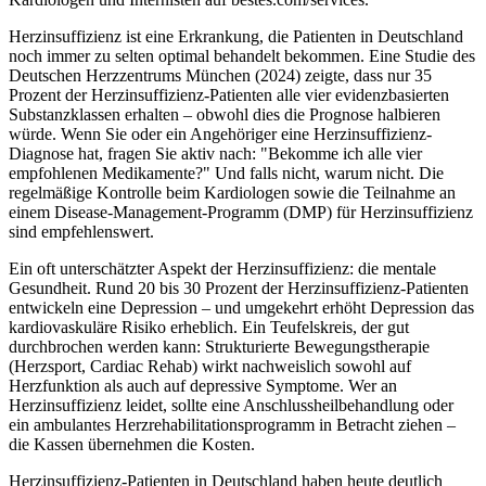
Herzinsuffizienz ist eine Erkrankung, die Patienten in Deutschland
noch immer zu selten optimal behandelt bekommen. Eine Studie des
Deutschen Herzzentrums München (2024) zeigte, dass nur 35
Prozent der Herzinsuffizienz-Patienten alle vier evidenzbasierten
Substanzklassen erhalten – obwohl dies die Prognose halbieren
würde. Wenn Sie oder ein Angehöriger eine Herzinsuffizienz-
Diagnose hat, fragen Sie aktiv nach: "Bekomme ich alle vier
empfohlenen Medikamente?" Und falls nicht, warum nicht. Die
regelmäßige Kontrolle beim Kardiologen sowie die Teilnahme an
einem Disease-Management-Programm (DMP) für Herzinsuffizienz
sind empfehlenswert.
Ein oft unterschätzter Aspekt der Herzinsuffizienz: die mentale
Gesundheit. Rund 20 bis 30 Prozent der Herzinsuffizienz-Patienten
entwickeln eine Depression – und umgekehrt erhöht Depression das
kardiovaskuläre Risiko erheblich. Ein Teufelskreis, der gut
durchbrochen werden kann: Strukturierte Bewegungstherapie
(Herzsport, Cardiac Rehab) wirkt nachweislich sowohl auf
Herzfunktion als auch auf depressive Symptome. Wer an
Herzinsuffizienz leidet, sollte eine Anschlussheilbehandlung oder
ein ambulantes Herzrehabilitationsprogramm in Betracht ziehen –
die Kassen übernehmen die Kosten.
Herzinsuffizienz-Patienten in Deutschland haben heute deutlich